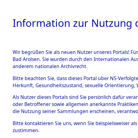
Information zur Nutzung d
Wir begrüßen Sie als neuen Nutzer unseres Portals! Fü
HOME
BESTANDSB
Bad Arolsen. Sie wurden durch den Internationalen Au
anderem nationalen Archivrecht.
BESTÄNDE
Ermittlun
Bitte beachten Sie, dass dieses Portal über NS-Verfolgt
Herkunft, Gesundheitszustand, sexuelle Orientierung, 
1.
(84604327
Inhaftierungsdoku
Als Nutzer dieses Portals sind Sie persönlich dafür ver
mente
oder Betroffener sowie allgemein anerkannte Praktiken
5. Verschiedenes
die Nutzung seiner Sammlungen erscheinen, verantwo
5.3
Bitte
kontaktieren
Sie uns, wenn Sie beispielsweiser a
Todesmärsche
zustimmen.
5.3.1 Alliierte
Erhebungen