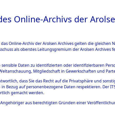
a
A
es Online-Archivs der Arolse
DIGITAL COLLEC
r das Online-Archiv der Arolsen Archives gelten die gleiche
ESCHREIBUNG
ARCHIVALE
ÜBERSICHT
BILD
sschuss als oberstes Leitungsgremium der Arolsen Archives 
gen zu den Orten Kemnath - 
e sensible Daten zu identifizierten oder identifizierbaren Pe
Weltanschauung, Mitgliedschaft in Gewerkschaften und Partei
)
→
0009 (84604336)
antwortlich, dass Sie das Recht auf die Privatsphäre und sons
 in Bezug auf personenbezogene Daten respektieren. Der ITS k
rtlich gemacht werden.
0009 (84604336)
ls Angehöriger aus berechtigten Gründen einer Veröffentlic