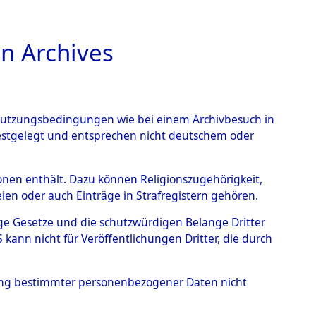
n Archives
TIONS ONLINE
n Nutzungsbedingungen wie bei einem Archivbesuch in
festgelegt und entsprechen nicht deutschem oder
Muschenried.
→
0002
rsonen enthält. Dazu können Religionszugehörigkeit,
en oder auch Einträge in Strafregistern gehören.
tige Gesetze und die schutzwürdigen Belange Dritter
ann nicht für Veröffentlichungen Dritter, die durch
hung bestimmter personenbezogener Daten nicht