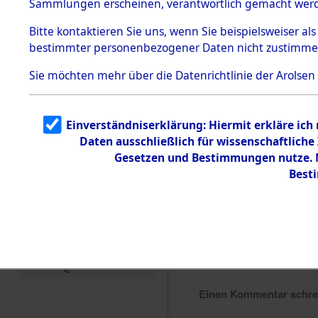
Sammlungen erscheinen, verantwortlich gemacht wer
Todesmärsche
5.3.1 Alliierte
Bitte
kontaktieren
Sie uns, wenn Sie beispielsweiser al
Erhebungen
bestimmter personenbezogener Daten nicht zustimme
zu
Todesmärsch
en
Sie möchten mehr über die Datenrichtlinie der Arolsen
5.3.2
Versuchte
Identifizierun
Einverständniserklärung: Hiermit erkläre ich
g
Daten ausschließlich für wissenschaftlic
5.3.3
Todesmärsch
Gesetzen und Bestimmungen nutze. M
e /
Best
Identifikation
unbekannter
Toter
5.3.5
Grabermittlu
ng /
Friedhofsplän
e
Einen Kommentar schr