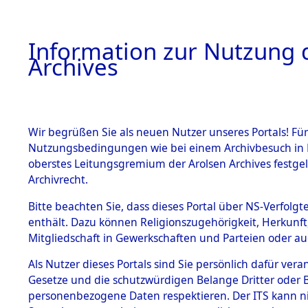
Information zur Nutzung d
Archives
HOME
BESTANDSBESCHREIBUNG
ARCHIVAL
Wir begrüßen Sie als neuen Nutzer unseres Portals! Für
Nutzungsbedingungen wie bei einem Archivbesuch in B
oberstes Leitungsgremium der Arolsen Archives festg
Archivrecht.
BESTÄNDE
Bitte beachten Sie, dass dieses Portal über NS-Verfolgte
Ermittlung
enthält. Dazu können Religionszugehörigkeit, Herkunf
Mitgliedschaft in Gewerkschaften und Parteien oder auc
1.
Kemnath -
Inhaftierungsdoku
mente
Als Nutzer dieses Portals sind Sie persönlich dafür vera
(84604327
Gesetze und die schutzwürdigen Belange Dritter oder B
5. Verschiedenes
personenbezogene Daten respektieren. Der ITS kann nic
5.3