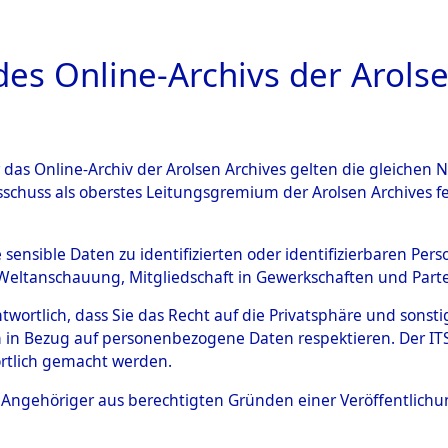
a
A
es Online-Archivs der Arolse
DIGITAL COLLEC
r das Online-Archiv der Arolsen Archives gelten die gleiche
ESCHREIBUNG
ARCHIVALE
ÜBERSICHT
BILD
sschuss als oberstes Leitungsgremium der Arolsen Archives 
gen zu den Orten Kemnath - 
e sensible Daten zu identifizierten oder identifizierbaren Pe
Weltanschauung, Mitgliedschaft in Gewerkschaften und Partei
)
→
0054 (84604381)
antwortlich, dass Sie das Recht auf die Privatsphäre und sons
 in Bezug auf personenbezogene Daten respektieren. Der ITS k
rtlich gemacht werden.
0054 (84604381)
ls Angehöriger aus berechtigten Gründen einer Veröffentlic