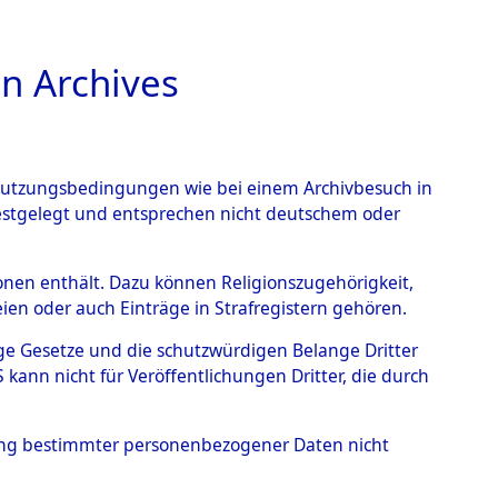
n Archives
TIONS ONLINE
n Nutzungsbedingungen wie bei einem Archivbesuch in
festgelegt und entsprechen nicht deutschem oder
Muschenried.
→
0002
rsonen enthält. Dazu können Religionszugehörigkeit,
en oder auch Einträge in Strafregistern gehören.
tige Gesetze und die schutzwürdigen Belange Dritter
ann nicht für Veröffentlichungen Dritter, die durch
hung bestimmter personenbezogener Daten nicht