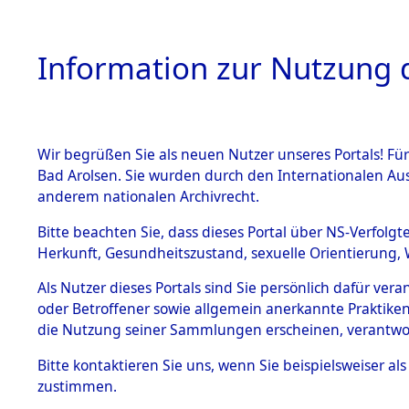
Information zur Nutzung d
Wir begrüßen Sie als neuen Nutzer unseres Portals! Fü
HOME
BESTANDSB
Bad Arolsen. Sie wurden durch den Internationalen Au
anderem nationalen Archivrecht.
BESTÄNDE
Ermittlun
Bitte beachten Sie, dass dieses Portal über NS-Verfolgt
Herkunft, Gesundheitszustand, sexuelle Orientierung, 
1.
(84604327
Inhaftierungsdoku
Als Nutzer dieses Portals sind Sie persönlich dafür ver
mente
oder Betroffener sowie allgemein anerkannte Praktiken
5. Verschiedenes
die Nutzung seiner Sammlungen erscheinen, verantwo
5.3
Bitte
kontaktieren
Sie uns, wenn Sie beispielsweiser a
Todesmärsche
zustimmen.
5.3.1 Alliierte
Erhebungen