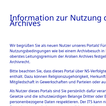
Information zur Nutzung d
Archives
HOME
BESTANDSBESCHREIBUNG
ARCHIVAL
Wir begrüßen Sie als neuen Nutzer unseres Portals! Für
Nutzungsbedingungen wie bei einem Archivbesuch in B
oberstes Leitungsgremium der Arolsen Archives festg
Archivrecht.
BESTÄNDE
Bitte beachten Sie, dass dieses Portal über NS-Verfolgte
Ermittlung
enthält. Dazu können Religionszugehörigkeit, Herkunf
Mitgliedschaft in Gewerkschaften und Parteien oder auc
1.
Kemnath -
Inhaftierungsdoku
mente
Als Nutzer dieses Portals sind Sie persönlich dafür vera
(84604327
Gesetze und die schutzwürdigen Belange Dritter oder B
5. Verschiedenes
personenbezogene Daten respektieren. Der ITS kann nic
5.3