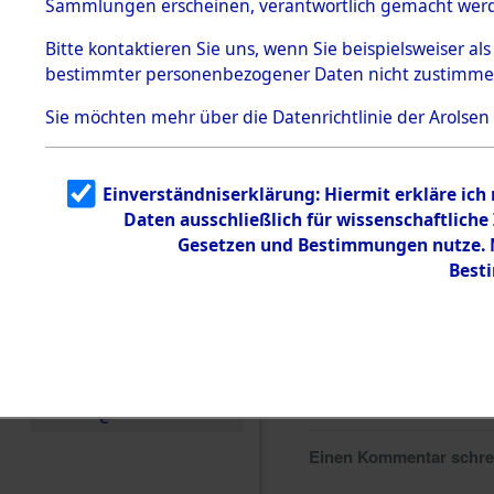
Sammlungen erscheinen, verantwortlich gemacht wer
Todesmärsche
5.3.1 Alliierte
Bitte
kontaktieren
Sie uns, wenn Sie beispielsweiser al
Erhebungen
bestimmter personenbezogener Daten nicht zustimme
zu
Todesmärsch
en
Sie möchten mehr über die Datenrichtlinie der Arolsen
5.3.2
Versuchte
Identifizierun
Einverständniserklärung: Hiermit erkläre ich
g
Daten ausschließlich für wissenschaftlic
5.3.3
Todesmärsch
Gesetzen und Bestimmungen nutze. M
e /
Best
Identifikation
unbekannter
Toter
5.3.5
Grabermittlu
ng /
Friedhofsplän
e
Einen Kommentar schr