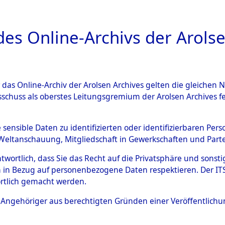
a
A
es Online-Archivs der Arolse
DIGITAL COLLEC
r das Online-Archiv der Arolsen Archives gelten die gleiche
ESCHREIBUNG
ARCHIVALE
ÜBERSICHT
BILD
sschuss als oberstes Leitungsgremium der Arolsen Archives 
gen zu den Orten Kemnath - 
e sensible Daten zu identifizierten oder identifizierbaren Pe
Weltanschauung, Mitgliedschaft in Gewerkschaften und Partei
)
→
0118 (84604445)
antwortlich, dass Sie das Recht auf die Privatsphäre und sons
 in Bezug auf personenbezogene Daten respektieren. Der ITS k
rtlich gemacht werden.
0118 (84604445)
ls Angehöriger aus berechtigten Gründen einer Veröffentlic