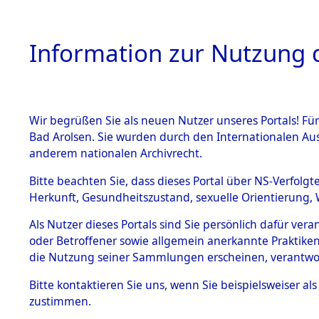
Information zur Nutzung d
Wir begrüßen Sie als neuen Nutzer unseres Portals! Fü
HOME
BESTANDSB
Bad Arolsen. Sie wurden durch den Internationalen Au
anderem nationalen Archivrecht.
BESTÄNDE
Ermittlun
Bitte beachten Sie, dass dieses Portal über NS-Verfolgt
Herkunft, Gesundheitszustand, sexuelle Orientierung, 
1.
(84604327
Inhaftierungsdoku
Als Nutzer dieses Portals sind Sie persönlich dafür ver
mente
oder Betroffener sowie allgemein anerkannte Praktiken
5. Verschiedenes
die Nutzung seiner Sammlungen erscheinen, verantwo
5.3
Bitte
kontaktieren
Sie uns, wenn Sie beispielsweiser a
Todesmärsche
zustimmen.
5.3.1 Alliierte
Erhebungen