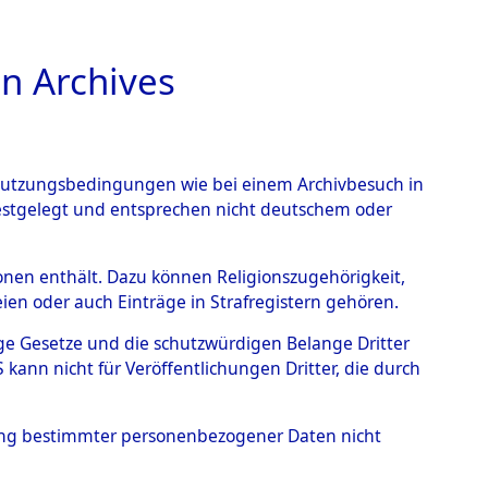
n Archives
TIONS ONLINE
n Nutzungsbedingungen wie bei einem Archivbesuch in
festgelegt und entsprechen nicht deutschem oder
Muschenried.
→
0002
rsonen enthält. Dazu können Religionszugehörigkeit,
en oder auch Einträge in Strafregistern gehören.
tige Gesetze und die schutzwürdigen Belange Dritter
ann nicht für Veröffentlichungen Dritter, die durch
hung bestimmter personenbezogener Daten nicht