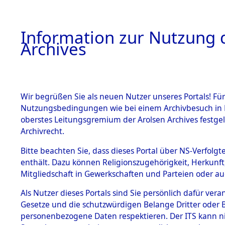
Information zur Nutzung d
Archives
HOME
BESTANDSBESCHREIBUNG
ARCHIVAL
Wir begrüßen Sie als neuen Nutzer unseres Portals! Für
Nutzungsbedingungen wie bei einem Archivbesuch in B
oberstes Leitungsgremium der Arolsen Archives festg
Archivrecht.
BESTÄNDE
Bitte beachten Sie, dass dieses Portal über NS-Verfolgte
Ermittlung
enthält. Dazu können Religionszugehörigkeit, Herkunf
Mitgliedschaft in Gewerkschaften und Parteien oder auc
1.
Kemnath -
Inhaftierungsdoku
mente
Als Nutzer dieses Portals sind Sie persönlich dafür vera
(84604327
Gesetze und die schutzwürdigen Belange Dritter oder B
5. Verschiedenes
personenbezogene Daten respektieren. Der ITS kann nic
5.3