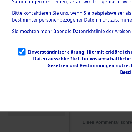
Sammlungen erscheinen, verantwortlich gemacht wer
Todesmärsche
5.3.1 Alliierte
Bitte
kontaktieren
Sie uns, wenn Sie beispielsweiser al
Erhebungen
bestimmter personenbezogener Daten nicht zustimme
zu
Todesmärsch
en
Sie möchten mehr über die Datenrichtlinie der Arolsen
5.3.2
Versuchte
Identifizierun
Einverständniserklärung: Hiermit erkläre ich
g
Daten ausschließlich für wissenschaftlic
5.3.3
Todesmärsch
Gesetzen und Bestimmungen nutze. M
e /
Best
Identifikation
unbekannter
Toter
5.3.5
Grabermittlu
ng /
Friedhofsplän
e
Einen Kommentar schr