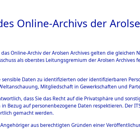
a
A
es Online-Archivs der Arolse
DIGITAL COLLEC
r das Online-Archiv der Arolsen Archives gelten die gleiche
ESCHREIBUNG
ARCHIVALE
ÜBERSICHT
BILD
sschuss als oberstes Leitungsgremium der Arolsen Archives 
gen zu den Orten Kemnath - 
e sensible Daten zu identifizierten oder identifizierbaren Pe
Weltanschauung, Mitgliedschaft in Gewerkschaften und Partei
)
→
0151 (84604478)
antwortlich, dass Sie das Recht auf die Privatsphäre und sons
 in Bezug auf personenbezogene Daten respektieren. Der ITS k
rtlich gemacht werden.
0151 (84604478)
ls Angehöriger aus berechtigten Gründen einer Veröffentlic