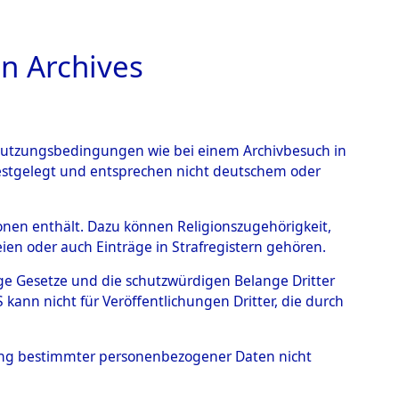
n Archives
TIONS ONLINE
n Nutzungsbedingungen wie bei einem Archivbesuch in
festgelegt und entsprechen nicht deutschem oder
Muschenried.
→
0002
rsonen enthält. Dazu können Religionszugehörigkeit,
en oder auch Einträge in Strafregistern gehören.
tige Gesetze und die schutzwürdigen Belange Dritter
ann nicht für Veröffentlichungen Dritter, die durch
hung bestimmter personenbezogener Daten nicht