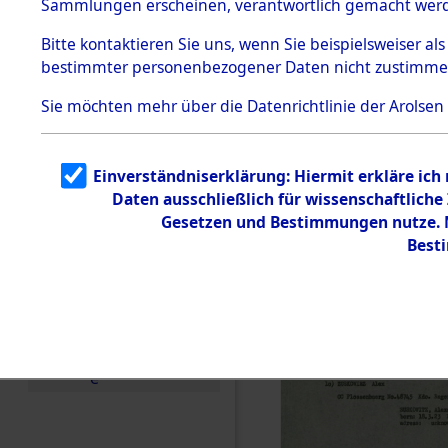
Sammlungen erscheinen, verantwortlich gemacht wer
Todesmärsche
5.3.1 Alliierte
Bitte
kontaktieren
Sie uns, wenn Sie beispielsweiser al
Erhebungen
bestimmter personenbezogener Daten nicht zustimme
zu
Todesmärsch
en
Sie möchten mehr über die Datenrichtlinie der Arolsen
5.3.2
Versuchte
Identifizierun
Einverständniserklärung: Hiermit erkläre ich
g
Daten ausschließlich für wissenschaftlic
5.3.3
Todesmärsch
Gesetzen und Bestimmungen nutze. M
e /
Best
Identifikation
unbekannter
Toter
5.3.5
Grabermittlu
ng /
Friedhofsplän
e