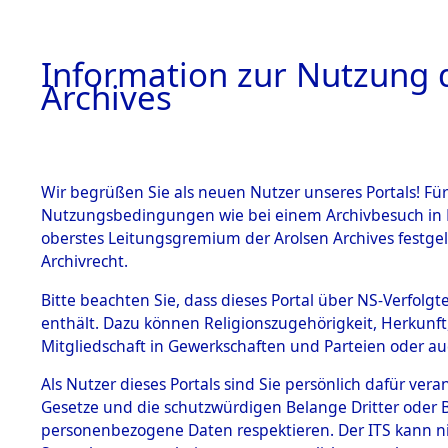
Information zur Nutzung d
Archives
HOME
BESTANDSBESCHREIBUNG
ARCHIVAL
Wir begrüßen Sie als neuen Nutzer unseres Portals! Für
Nutzungsbedingungen wie bei einem Archivbesuch in B
oberstes Leitungsgremium der Arolsen Archives festg
Archivrecht.
BESTÄNDE
Bitte beachten Sie, dass dieses Portal über NS-Verfolgte
Ermittlung
enthält. Dazu können Religionszugehörigkeit, Herkunf
Mitgliedschaft in Gewerkschaften und Parteien oder auc
1.
Kemnath -
Inhaftierungsdoku
mente
Als Nutzer dieses Portals sind Sie persönlich dafür vera
(84604327
Gesetze und die schutzwürdigen Belange Dritter oder B
5. Verschiedenes
personenbezogene Daten respektieren. Der ITS kann nic
5.3