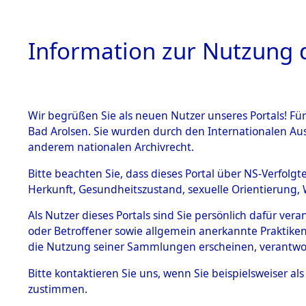
Information zur Nutzung d
Wir begrüßen Sie als neuen Nutzer unseres Portals! Fü
HOME
BESTANDSB
Bad Arolsen. Sie wurden durch den Internationalen Au
anderem nationalen Archivrecht.
BESTÄNDE
Ermittlun
Bitte beachten Sie, dass dieses Portal über NS-Verfolgt
Herkunft, Gesundheitszustand, sexuelle Orientierung, 
1.
(84604523
Inhaftierungsdoku
Als Nutzer dieses Portals sind Sie persönlich dafür ver
mente
oder Betroffener sowie allgemein anerkannte Praktiken
5. Verschiedenes
die Nutzung seiner Sammlungen erscheinen, verantwo
5.3
Bitte
kontaktieren
Sie uns, wenn Sie beispielsweiser a
Todesmärsche
zustimmen.
5.3.1 Alliierte
Erhebungen