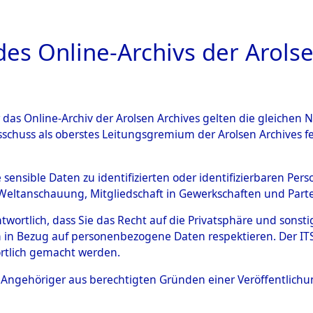
a
A
es Online-Archivs der Arolse
DIGITAL COLLEC
r das Online-Archiv der Arolsen Archives gelten die gleiche
ESCHREIBUNG
ARCHIVALE
ÜBERSICHT
BILD
sschuss als oberstes Leitungsgremium der Arolsen Archives 
gen zu den Orten Kemnath - 
e sensible Daten zu identifizierten oder identifizierbaren Pe
Weltanschauung, Mitgliedschaft in Gewerkschaften und Partei
)
→
0017 (84604540)
antwortlich, dass Sie das Recht auf die Privatsphäre und sons
 in Bezug auf personenbezogene Daten respektieren. Der ITS k
rtlich gemacht werden.
0017 (84604540)
ls Angehöriger aus berechtigten Gründen einer Veröffentlic