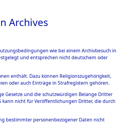
n Archives
TIONS ONLINE
n Nutzungsbedingungen wie bei einem Archivbesuch in
festgelegt und entsprechen nicht deutschem oder
Muschenried.
→
0003
rsonen enthält. Dazu können Religionszugehörigkeit,
en oder auch Einträge in Strafregistern gehören.
tige Gesetze und die schutzwürdigen Belange Dritter
ann nicht für Veröffentlichungen Dritter, die durch
hung bestimmter personenbezogener Daten nicht