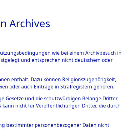
n Archives
TIONS ONLINE
n Nutzungsbedingungen wie bei einem Archivbesuch in
festgelegt und entsprechen nicht deutschem oder
Muschenried.
→
0003
rsonen enthält. Dazu können Religionszugehörigkeit,
en oder auch Einträge in Strafregistern gehören.
tige Gesetze und die schutzwürdigen Belange Dritter
ann nicht für Veröffentlichungen Dritter, die durch
hung bestimmter personenbezogener Daten nicht