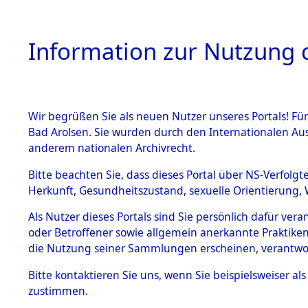
Information zur Nutzung d
Wir begrüßen Sie als neuen Nutzer unseres Portals! Fü
HOME
BESTANDSB
Bad Arolsen. Sie wurden durch den Internationalen Au
anderem nationalen Archivrecht.
BESTÄNDE
Ermittlun
Bitte beachten Sie, dass dieses Portal über NS-Verfolgt
Herkunft, Gesundheitszustand, sexuelle Orientierung, 
1.
(84604523
Inhaftierungsdoku
Als Nutzer dieses Portals sind Sie persönlich dafür ver
mente
oder Betroffener sowie allgemein anerkannte Praktiken
5. Verschiedenes
die Nutzung seiner Sammlungen erscheinen, verantwo
5.3
Bitte
kontaktieren
Sie uns, wenn Sie beispielsweiser a
Todesmärsche
zustimmen.
5.3.1 Alliierte
Erhebungen