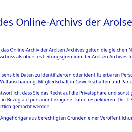
a
A
es Online-Archivs der Arolse
DIGITAL COLLEC
r das Online-Archiv der Arolsen Archives gelten die gleiche
ESCHREIBUNG
ARCHIVALE
ÜBERSICHT
BILD
sschuss als oberstes Leitungsgremium der Arolsen Archives 
gen zu den Orten Kemnath - 
e sensible Daten zu identifizierten oder identifizierbaren Pe
Weltanschauung, Mitgliedschaft in Gewerkschaften und Partei
)
→
0039 (84604562)
antwortlich, dass Sie das Recht auf die Privatsphäre und sons
 in Bezug auf personenbezogene Daten respektieren. Der ITS k
rtlich gemacht werden.
0039 (84604562)
ls Angehöriger aus berechtigten Gründen einer Veröffentlic