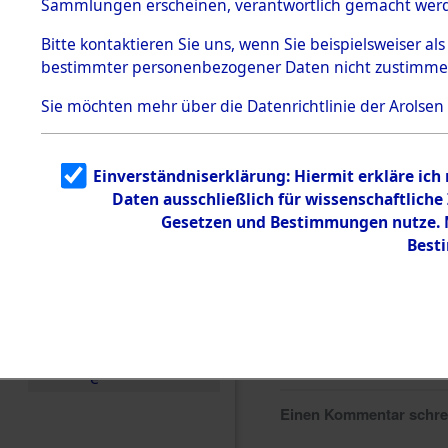
Sammlungen erscheinen, verantwortlich gemacht wer
Todesmärsche
5.3.1 Alliierte
Bitte
kontaktieren
Sie uns, wenn Sie beispielsweiser al
Erhebungen
bestimmter personenbezogener Daten nicht zustimme
zu
Todesmärsch
en
Sie möchten mehr über die Datenrichtlinie der Arolsen
5.3.2
Versuchte
Identifizierun
Einverständniserklärung: Hiermit erkläre ich
g
Daten ausschließlich für wissenschaftlic
5.3.3
Todesmärsch
Gesetzen und Bestimmungen nutze. M
e /
Best
Identifikation
unbekannter
Toter
5.3.5
Grabermittlu
ng /
Friedhofsplän
e
Einen Kommentar schr