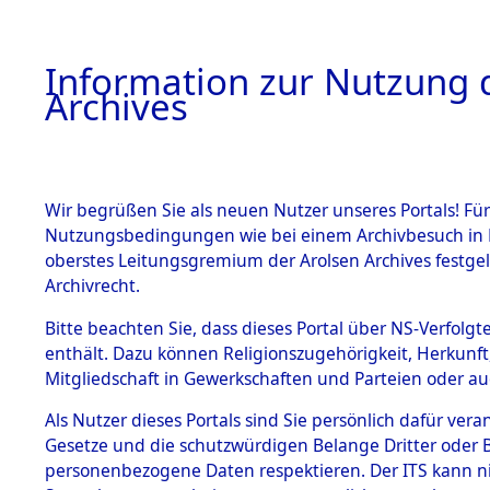
Information zur Nutzung d
Archives
HOME
BESTANDSBESCHREIBUNG
ARCHIVAL
Wir begrüßen Sie als neuen Nutzer unseres Portals! Für
Nutzungsbedingungen wie bei einem Archivbesuch in B
oberstes Leitungsgremium der Arolsen Archives festg
Archivrecht.
BESTÄNDE
Bitte beachten Sie, dass dieses Portal über NS-Verfolgte
Ermittlung
enthält. Dazu können Religionszugehörigkeit, Herkunf
Mitgliedschaft in Gewerkschaften und Parteien oder auc
1.
Kemnath -
Inhaftierungsdoku
mente
Als Nutzer dieses Portals sind Sie persönlich dafür vera
(84604523
Gesetze und die schutzwürdigen Belange Dritter oder B
5. Verschiedenes
personenbezogene Daten respektieren. Der ITS kann nic
5.3