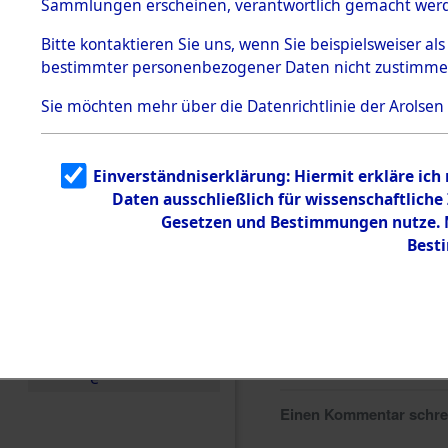
Sammlungen erscheinen, verantwortlich gemacht wer
Todesmärsche
5.3.1 Alliierte
Bitte
kontaktieren
Sie uns, wenn Sie beispielsweiser al
Erhebungen
bestimmter personenbezogener Daten nicht zustimme
zu
Todesmärsch
en
Sie möchten mehr über die Datenrichtlinie der Arolsen
5.3.2
Versuchte
Identifizierun
Einverständniserklärung: Hiermit erkläre ich
g
Daten ausschließlich für wissenschaftlic
5.3.3
Todesmärsch
Gesetzen und Bestimmungen nutze. M
e /
Best
Identifikation
unbekannter
Toter
5.3.5
Grabermittlu
ng /
Friedhofsplän
e
Einen Kommentar schr