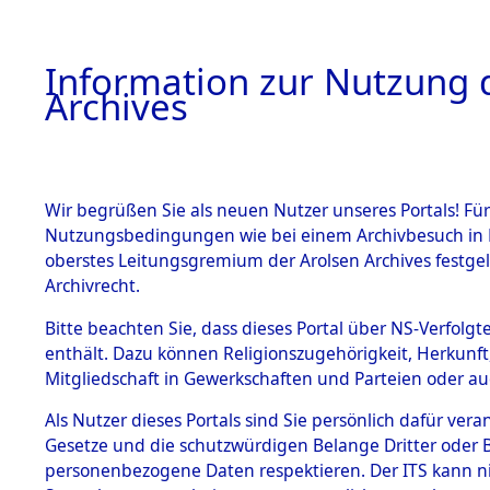
Information zur Nutzung d
Archives
HOME
BESTANDSBESCHREIBUNG
ARCHIVAL
Wir begrüßen Sie als neuen Nutzer unseres Portals! Für
Nutzungsbedingungen wie bei einem Archivbesuch in B
oberstes Leitungsgremium der Arolsen Archives festg
Archivrecht.
BESTÄNDE
Bitte beachten Sie, dass dieses Portal über NS-Verfolgte
Ermittlung
enthält. Dazu können Religionszugehörigkeit, Herkunf
Mitgliedschaft in Gewerkschaften und Parteien oder auc
1.
Kemnath -
Inhaftierungsdoku
mente
Als Nutzer dieses Portals sind Sie persönlich dafür vera
(84604523
Gesetze und die schutzwürdigen Belange Dritter oder B
5. Verschiedenes
personenbezogene Daten respektieren. Der ITS kann nic
5.3