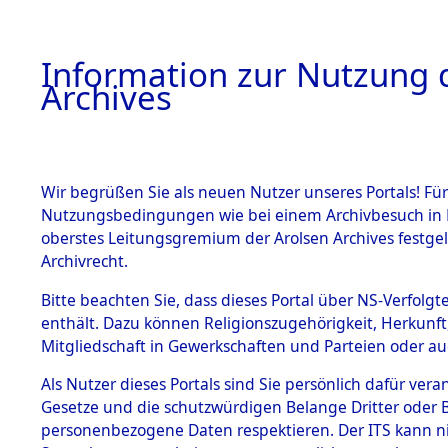
Information zur Nutzung d
Archives
HOME
BESTANDSBESCHREIBUNG
ARCHIVAL
Wir begrüßen Sie als neuen Nutzer unseres Portals! Für
Nutzungsbedingungen wie bei einem Archivbesuch in B
oberstes Leitungsgremium der Arolsen Archives festg
Archivrecht.
BESTÄNDE
Bitte beachten Sie, dass dieses Portal über NS-Verfolgte
Ermittlung
enthält. Dazu können Religionszugehörigkeit, Herkunf
Mitgliedschaft in Gewerkschaften und Parteien oder auc
1.
Kemnath -
Inhaftierungsdoku
mente
Als Nutzer dieses Portals sind Sie persönlich dafür vera
(84604523
Gesetze und die schutzwürdigen Belange Dritter oder B
5. Verschiedenes
personenbezogene Daten respektieren. Der ITS kann nic
5.3