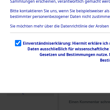
Sammlungen erscheinen, verantwortlich gemacht wer
Todesmärsche
5.3.1 Alliierte
Bitte
kontaktieren
Sie uns, wenn Sie beispielsweiser al
Erhebungen
bestimmter personenbezogener Daten nicht zustimme
zu
Todesmärsch
en
Sie möchten mehr über die Datenrichtlinie der Arolsen
5.3.2
Versuchte
Identifizierun
Einverständniserklärung: Hiermit erkläre ich
g
Daten ausschließlich für wissenschaftlic
5.3.3
Todesmärsch
Gesetzen und Bestimmungen nutze. M
e /
Best
Identifikation
unbekannter
Toter
5.3.5
Grabermittlu
ng /
Friedhofsplän
e
Einen Kommentar schr