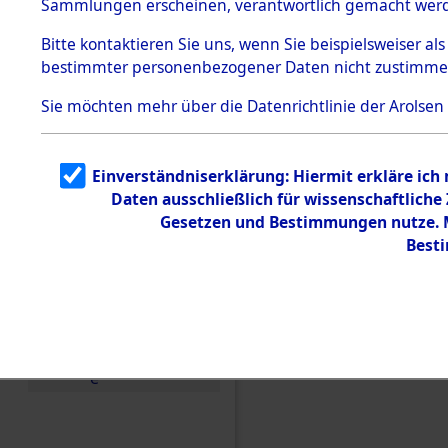
(84604704
Sammlungen erscheinen, verantwortlich gemacht wer
Todesmärsche
5.3.1 Alliierte
Bitte
kontaktieren
Sie uns, wenn Sie beispielsweiser al
Erhebungen
bestimmter personenbezogener Daten nicht zustimme
zu
Todesmärsch
en
Sie möchten mehr über die Datenrichtlinie der Arolsen
5.3.2
Versuchte
Identifizierun
Einverständniserklärung: Hiermit erkläre ich
g
Daten ausschließlich für wissenschaftlich
5.3.3
Todesmärsch
Gesetzen und Bestimmungen nutze. Mi
e /
Best
Identifikation
unbekannter
Toter
5.3.5
Grabermittlu
ng /
Friedhofsplän
e