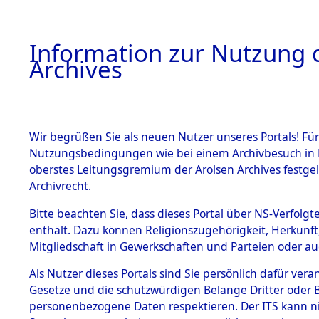
Information zur Nutzung d
Archives
HOME
BESTANDSBESCHREIBUNG
ARCHIVAL
Wir begrüßen Sie als neuen Nutzer unseres Portals! Für
Nutzungsbedingungen wie bei einem Archivbesuch in B
oberstes Leitungsgremium der Arolsen Archives festg
Archivrecht.
BESTÄNDE
Bitte beachten Sie, dass dieses Portal über NS-Verfolgte
Ermittlung
enthält. Dazu können Religionszugehörigkeit, Herkunf
Mitgliedschaft in Gewerkschaften und Parteien oder auc
1.
Neunburg 
Inhaftierungsdoku
mente
Als Nutzer dieses Portals sind Sie persönlich dafür vera
0001 (846
Gesetze und die schutzwürdigen Belange Dritter oder B
5. Verschiedenes
personenbezogene Daten respektieren. Der ITS kann nic
5.3