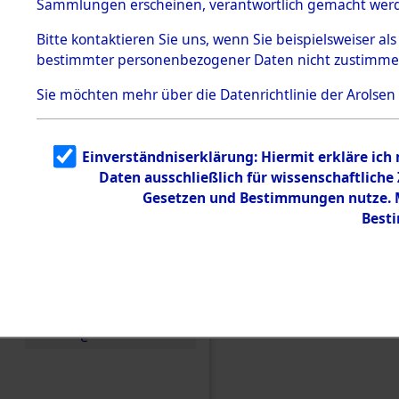
(84604785
Sammlungen erscheinen, verantwortlich gemacht wer
Todesmärsche
5.3.1 Alliierte
Bitte
kontaktieren
Sie uns, wenn Sie beispielsweiser al
Erhebungen
bestimmter personenbezogener Daten nicht zustimme
zu
Todesmärsch
en
Sie möchten mehr über die Datenrichtlinie der Arolsen
5.3.2
Versuchte
Identifizierun
Einverständniserklärung: Hiermit erkläre ich
g
Daten ausschließlich für wissenschaftlich
5.3.3
Todesmärsch
Gesetzen und Bestimmungen nutze. Mi
e /
Best
Identifikation
unbekannter
Toter
5.3.5
Grabermittlu
ng /
Friedhofsplän
e