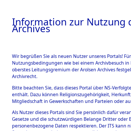
Information zur Nutzung d
Archives
HOME
BESTANDSBESCHREIBUNG
ARCHIVAL
Wir begrüßen Sie als neuen Nutzer unseres Portals! Für
Nutzungsbedingungen wie bei einem Archivbesuch in B
oberstes Leitungsgremium der Arolsen Archives festg
Archivrecht.
BESTÄNDE
Bitte beachten Sie, dass dieses Portal über NS-Verfolgte
Ermittlung
enthält. Dazu können Religionszugehörigkeit, Herkunf
Mitgliedschaft in Gewerkschaften und Parteien oder auc
1.
Neunburg 
Inhaftierungsdoku
mente
Als Nutzer dieses Portals sind Sie persönlich dafür vera
0001 (846
Gesetze und die schutzwürdigen Belange Dritter oder B
5. Verschiedenes
personenbezogene Daten respektieren. Der ITS kann nic
5.3