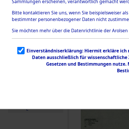
(84604836
Sammlungen erscheinen, verantwortlich gemacht wer
Todesmärsche
5.3.1 Alliierte
Bitte
kontaktieren
Sie uns, wenn Sie beispielsweiser al
Erhebungen
bestimmter personenbezogener Daten nicht zustimme
zu
Todesmärsch
en
Sie möchten mehr über die Datenrichtlinie der Arolsen
5.3.2
Versuchte
Identifizierun
Einverständniserklärung: Hiermit erkläre ich
g
Daten ausschließlich für wissenschaftlich
5.3.3
Todesmärsch
Gesetzen und Bestimmungen nutze. Mi
e /
Best
Identifikation
unbekannter
Toter
5.3.5
Grabermittlu
ng /
Friedhofsplän
e