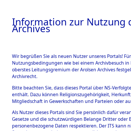
Information zur Nutzung d
Archives
HOME
BESTANDSBESCHREIBUNG
ARCHIVAL
Wir begrüßen Sie als neuen Nutzer unseres Portals! Für
Nutzungsbedingungen wie bei einem Archivbesuch in B
oberstes Leitungsgremium der Arolsen Archives festg
Archivrecht.
BESTÄNDE
Bitte beachten Sie, dass dieses Portal über NS-Verfolgte
Ermittlung
enthält. Dazu können Religionszugehörigkeit, Herkunf
Mitgliedschaft in Gewerkschaften und Parteien oder auc
1.
Neunburg 
Inhaftierungsdoku
mente
Als Nutzer dieses Portals sind Sie persönlich dafür vera
0001 (846
Gesetze und die schutzwürdigen Belange Dritter oder B
5. Verschiedenes
personenbezogene Daten respektieren. Der ITS kann nic
5.3