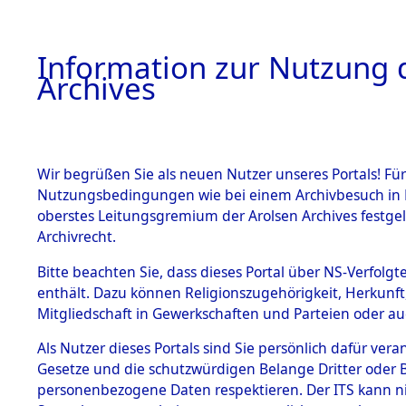
Information zur Nutzung d
Archives
HOME
BESTANDSBESCHREIBUNG
ARCHIVAL
Wir begrüßen Sie als neuen Nutzer unseres Portals! Für
Nutzungsbedingungen wie bei einem Archivbesuch in B
oberstes Leitungsgremium der Arolsen Archives festg
Archivrecht.
BESTÄNDE
Bitte beachten Sie, dass dieses Portal über NS-Verfolgte
Ermittlung
enthält. Dazu können Religionszugehörigkeit, Herkunf
Mitgliedschaft in Gewerkschaften und Parteien oder auc
1.
Neunburg 
Inhaftierungsdoku
mente
Als Nutzer dieses Portals sind Sie persönlich dafür vera
0001 (846
Gesetze und die schutzwürdigen Belange Dritter oder B
5. Verschiedenes
personenbezogene Daten respektieren. Der ITS kann nic
5.3