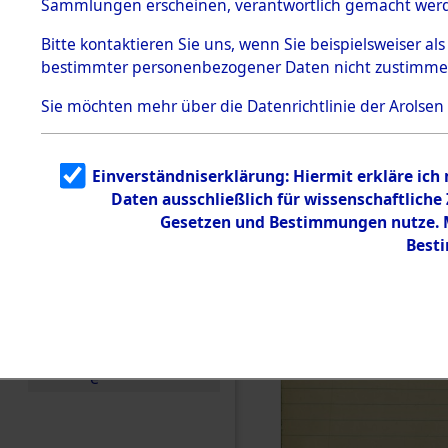
(84604862
Sammlungen erscheinen, verantwortlich gemacht wer
Todesmärsche
5.3.1 Alliierte
Bitte
kontaktieren
Sie uns, wenn Sie beispielsweiser al
Erhebungen
bestimmter personenbezogener Daten nicht zustimme
zu
Todesmärsch
en
Sie möchten mehr über die Datenrichtlinie der Arolsen
5.3.2
Versuchte
Identifizierun
Einverständniserklärung: Hiermit erkläre ich
g
Daten ausschließlich für wissenschaftlich
5.3.3
Todesmärsch
Gesetzen und Bestimmungen nutze. Mi
e /
Best
Identifikation
unbekannter
Toter
5.3.5
Grabermittlu
ng /
Friedhofsplän
e