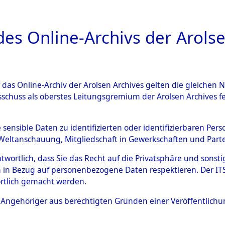
a
A
es Online-Archivs der Arolse
DIGITAL COLLEC
r das Online-Archiv der Arolsen Archives gelten die gleiche
ESCHREIBUNG
ARCHIVALE
ÜBERSICHT
BILD
sschuss als oberstes Leitungsgremium der Arolsen Archives 
en zu den Orten Neunburg v
e sensible Daten zu identifizierten oder identifizierbaren Pe
Weltanschauung, Mitgliedschaft in Gewerkschaften und Partei
)
→
0024 (84604917)
antwortlich, dass Sie das Recht auf die Privatsphäre und sons
 in Bezug auf personenbezogene Daten respektieren. Der ITS k
rtlich gemacht werden.
0024 (84604917)
ls Angehöriger aus berechtigten Gründen einer Veröffentlic