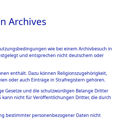
n Archives
TIONS ONLINE
n Nutzungsbedingungen wie bei einem Archivbesuch in
festgelegt und entsprechen nicht deutschem oder
orm Wald - Rötz.
→
0002
rsonen enthält. Dazu können Religionszugehörigkeit,
en oder auch Einträge in Strafregistern gehören.
tige Gesetze und die schutzwürdigen Belange Dritter
ann nicht für Veröffentlichungen Dritter, die durch
hung bestimmter personenbezogener Daten nicht