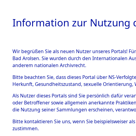
Information zur Nutzung d
Wir begrüßen Sie als neuen Nutzer unseres Portals! Fü
HOME
BESTANDSB
Bad Arolsen. Sie wurden durch den Internationalen Au
anderem nationalen Archivrecht.
BESTÄNDE
Ermittlung
Bitte beachten Sie, dass dieses Portal über NS-Verfolgt
Herkunft, Gesundheitszustand, sexuelle Orientierung, 
1.
(84604893
Inhaftierungsdoku
Als Nutzer dieses Portals sind Sie persönlich dafür ver
mente
oder Betroffener sowie allgemein anerkannte Praktiken
5. Verschiedenes
die Nutzung seiner Sammlungen erscheinen, verantwo
5.3
Bitte
kontaktieren
Sie uns, wenn Sie beispielsweiser a
Todesmärsche
zustimmen.
5.3.1 Alliierte
Erhebungen