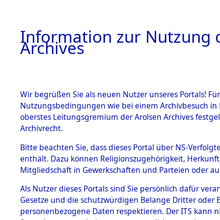
Information zur Nutzung d
Archives
HOME
BESTANDSBESCHREIBUNG
ARCHIVAL
Wir begrüßen Sie als neuen Nutzer unseres Portals! Für
Nutzungsbedingungen wie bei einem Archivbesuch in B
oberstes Leitungsgremium der Arolsen Archives festg
Archivrecht.
BESTÄNDE
Bitte beachten Sie, dass dieses Portal über NS-Verfolgte
Ermittlung
enthält. Dazu können Religionszugehörigkeit, Herkunf
Mitgliedschaft in Gewerkschaften und Parteien oder auc
1.
Neunburg 
Inhaftierungsdoku
mente
Als Nutzer dieses Portals sind Sie persönlich dafür vera
0002 (846
Gesetze und die schutzwürdigen Belange Dritter oder B
5. Verschiedenes
personenbezogene Daten respektieren. Der ITS kann nic
5.3