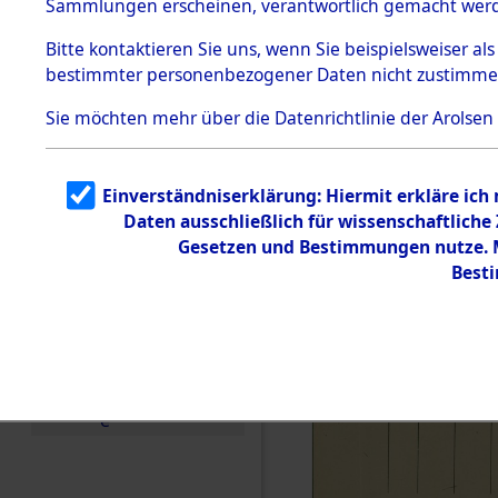
(84605002
Sammlungen erscheinen, verantwortlich gemacht wer
Todesmärsche
5.3.1 Alliierte
Bitte
kontaktieren
Sie uns, wenn Sie beispielsweiser al
Erhebungen
bestimmter personenbezogener Daten nicht zustimme
zu
Todesmärsch
en
Sie möchten mehr über die Datenrichtlinie der Arolsen
5.3.2
Versuchte
Identifizierun
Einverständniserklärung: Hiermit erkläre ich
g
Daten ausschließlich für wissenschaftlich
5.3.3
Todesmärsch
Gesetzen und Bestimmungen nutze. Mi
e /
Best
Identifikation
unbekannter
Toter
5.3.5
Grabermittlu
ng /
Friedhofsplän
e