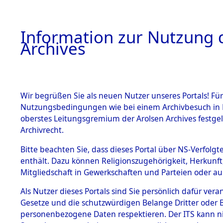
Information zur Nutzung d
Archives
HOME
BESTANDSBESCHREIBUNG
ARCHIVAL
Wir begrüßen Sie als neuen Nutzer unseres Portals! Für
Nutzungsbedingungen wie bei einem Archivbesuch in B
oberstes Leitungsgremium der Arolsen Archives festg
Archivrecht.
BESTÄNDE
Bitte beachten Sie, dass dieses Portal über NS-Verfolgte
Ermittlung
enthält. Dazu können Religionszugehörigkeit, Herkunf
Mitgliedschaft in Gewerkschaften und Parteien oder auc
1.
Neunburg 
Inhaftierungsdoku
mente
Als Nutzer dieses Portals sind Sie persönlich dafür vera
0003 (846
Gesetze und die schutzwürdigen Belange Dritter oder B
5. Verschiedenes
personenbezogene Daten respektieren. Der ITS kann nic
5.3