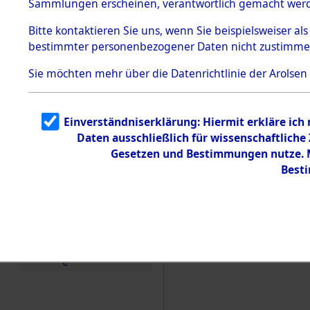
(84605162
Sammlungen erscheinen, verantwortlich gemacht wer
Todesmärsche
5.3.1 Alliierte
Bitte
kontaktieren
Sie uns, wenn Sie beispielsweiser al
Erhebungen
bestimmter personenbezogener Daten nicht zustimme
zu
Todesmärsch
en
Sie möchten mehr über die Datenrichtlinie der Arolsen
5.3.2
Versuchte
Identifizierun
Einverständniserklärung: Hiermit erkläre ich
g
Daten ausschließlich für wissenschaftlich
5.3.3
Todesmärsch
Gesetzen und Bestimmungen nutze. Mi
e /
Best
Identifikation
unbekannter
Toter
5.3.5
Grabermittlu
ng /
Friedhofsplän
e