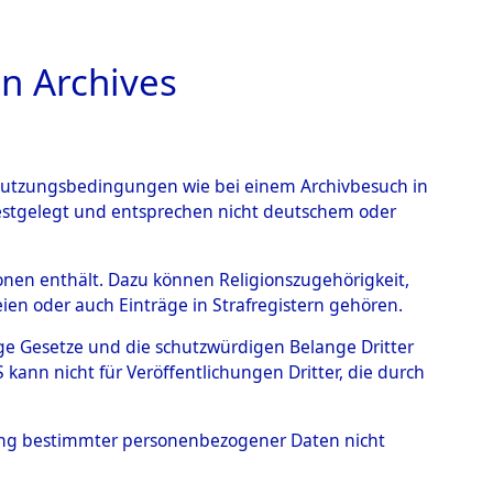
n Archives
TIONS ONLINE
n Nutzungsbedingungen wie bei einem Archivbesuch in
festgelegt und entsprechen nicht deutschem oder
orm Wald - Rötz.
→
0003
rsonen enthält. Dazu können Religionszugehörigkeit,
en oder auch Einträge in Strafregistern gehören.
tige Gesetze und die schutzwürdigen Belange Dritter
ann nicht für Veröffentlichungen Dritter, die durch
hung bestimmter personenbezogener Daten nicht