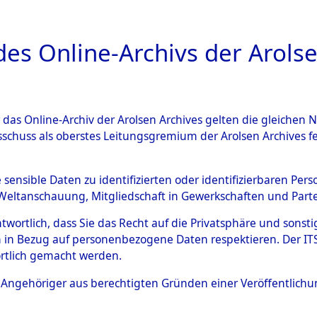
a
A
es Online-Archivs der Arolse
DIGITAL COLLEC
r das Online-Archiv der Arolsen Archives gelten die gleiche
ESCHREIBUNG
ARCHIVALE
ÜBERSICHT
BILD
sschuss als oberstes Leitungsgremium der Arolsen Archives 
en zu den Orten Neunburg v
e sensible Daten zu identifizierten oder identifizierbaren Pe
Weltanschauung, Mitgliedschaft in Gewerkschaften und Partei
)
→
0148 (84605213)
antwortlich, dass Sie das Recht auf die Privatsphäre und sons
 in Bezug auf personenbezogene Daten respektieren. Der ITS k
rtlich gemacht werden.
0148 (84605213)
ls Angehöriger aus berechtigten Gründen einer Veröffentlic