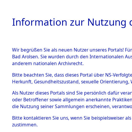
Information zur Nutzung d
Wir begrüßen Sie als neuen Nutzer unseres Portals! Fü
HOME
BESTANDSB
Bad Arolsen. Sie wurden durch den Internationalen Au
anderem nationalen Archivrecht.
BESTÄNDE
Ermittlung
Bitte beachten Sie, dass dieses Portal über NS-Verfolgt
Herkunft, Gesundheitszustand, sexuelle Orientierung, 
1.
(84605065
Inhaftierungsdoku
Als Nutzer dieses Portals sind Sie persönlich dafür ver
mente
oder Betroffener sowie allgemein anerkannte Praktiken
5. Verschiedenes
die Nutzung seiner Sammlungen erscheinen, verantwo
5.3
Bitte
kontaktieren
Sie uns, wenn Sie beispielsweiser a
Todesmärsche
zustimmen.
5.3.1 Alliierte
Erhebungen