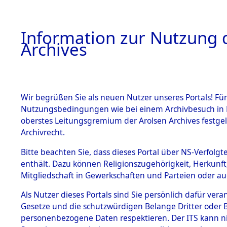
Information zur Nutzung d
Archives
HOME
BESTANDSBESCHREIBUNG
ARCHIVAL
Wir begrüßen Sie als neuen Nutzer unseres Portals! Für
Nutzungsbedingungen wie bei einem Archivbesuch in B
oberstes Leitungsgremium der Arolsen Archives festg
Archivrecht.
BESTÄNDE
Bitte beachten Sie, dass dieses Portal über NS-Verfolgte
Ermittlung
enthält. Dazu können Religionszugehörigkeit, Herkunf
Mitgliedschaft in Gewerkschaften und Parteien oder auc
1.
Neunburg 
Inhaftierungsdoku
mente
Als Nutzer dieses Portals sind Sie persönlich dafür vera
0003 (846
Gesetze und die schutzwürdigen Belange Dritter oder B
5. Verschiedenes
personenbezogene Daten respektieren. Der ITS kann nic
5.3