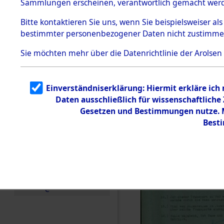
(84605228
Sammlungen erscheinen, verantwortlich gemacht wer
Todesmärsche
5.3.1 Alliierte
Bitte
kontaktieren
Sie uns, wenn Sie beispielsweiser al
Erhebungen
bestimmter personenbezogener Daten nicht zustimme
zu
Todesmärsch
en
Sie möchten mehr über die Datenrichtlinie der Arolsen
5.3.2
Versuchte
Identifizierun
Einverständniserklärung: Hiermit erkläre ich
g
Daten ausschließlich für wissenschaftlich
5.3.3
Todesmärsch
Gesetzen und Bestimmungen nutze. Mi
e /
Best
Identifikation
unbekannter
Toter
5.3.5
Grabermittlu
ng /
Friedhofsplän
e