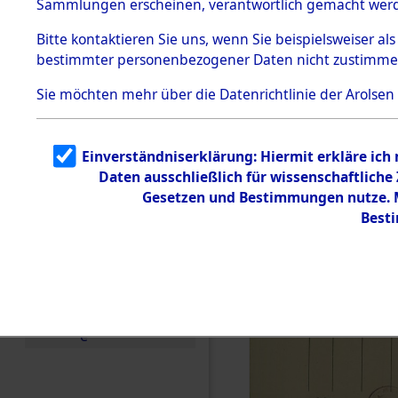
(84605236
Sammlungen erscheinen, verantwortlich gemacht wer
Todesmärsche
5.3.1 Alliierte
Bitte
kontaktieren
Sie uns, wenn Sie beispielsweiser al
Erhebungen
bestimmter personenbezogener Daten nicht zustimme
zu
Todesmärsch
en
Sie möchten mehr über die Datenrichtlinie der Arolsen
5.3.2
Versuchte
Identifizierun
Einverständniserklärung: Hiermit erkläre ich
g
Daten ausschließlich für wissenschaftlich
5.3.3
Todesmärsch
Gesetzen und Bestimmungen nutze. Mi
e /
Best
Identifikation
unbekannter
Toter
5.3.5
Grabermittlu
ng /
Friedhofsplän
e