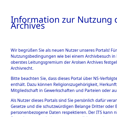
Information zur Nutzung d
Archives
HOME
BESTANDSBESCHREIBUNG
ARCHIVAL
Wir begrüßen Sie als neuen Nutzer unseres Portals! Für
Nutzungsbedingungen wie bei einem Archivbesuch in B
oberstes Leitungsgremium der Arolsen Archives festg
Archivrecht.
BESTÄNDE
Bitte beachten Sie, dass dieses Portal über NS-Verfolgte
Ermittlung
enthält. Dazu können Religionszugehörigkeit, Herkunf
Mitgliedschaft in Gewerkschaften und Parteien oder auc
1.
Neunburg 
Inhaftierungsdoku
mente
Als Nutzer dieses Portals sind Sie persönlich dafür vera
0003 (846
Gesetze und die schutzwürdigen Belange Dritter oder B
5. Verschiedenes
personenbezogene Daten respektieren. Der ITS kann nic
5.3