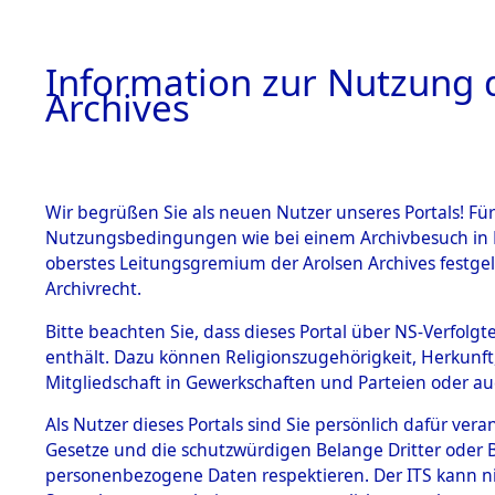
Information zur Nutzung d
Archives
HOME
BESTANDSBESCHREIBUNG
ARCHIVAL
Wir begrüßen Sie als neuen Nutzer unseres Portals! Für
Nutzungsbedingungen wie bei einem Archivbesuch in B
oberstes Leitungsgremium der Arolsen Archives festg
Archivrecht.
BESTÄNDE
Bitte beachten Sie, dass dieses Portal über NS-Verfolgte
Ermittlung
enthält. Dazu können Religionszugehörigkeit, Herkunf
Mitgliedschaft in Gewerkschaften und Parteien oder auc
1.
Schandelah
Inhaftierungsdoku
mente
Als Nutzer dieses Portals sind Sie persönlich dafür vera
(84605238
Gesetze und die schutzwürdigen Belange Dritter oder B
5. Verschiedenes
personenbezogene Daten respektieren. Der ITS kann nic
5.3