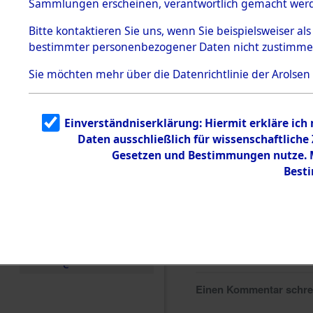
Sammlungen erscheinen, verantwortlich gemacht wer
Todesmärsche
5.3.1 Alliierte
Bitte
kontaktieren
Sie uns, wenn Sie beispielsweiser al
Erhebungen
bestimmter personenbezogener Daten nicht zustimme
zu
Todesmärsch
en
Sie möchten mehr über die Datenrichtlinie der Arolsen
5.3.2
Versuchte
Identifizierun
Einverständniserklärung: Hiermit erkläre ich
g
Daten ausschließlich für wissenschaftlich
5.3.3
Todesmärsch
Gesetzen und Bestimmungen nutze. Mi
e /
Best
Identifikation
unbekannter
Toter
5.3.5
Grabermittlu
ng /
Friedhofsplän
e
Einen Kommentar schr