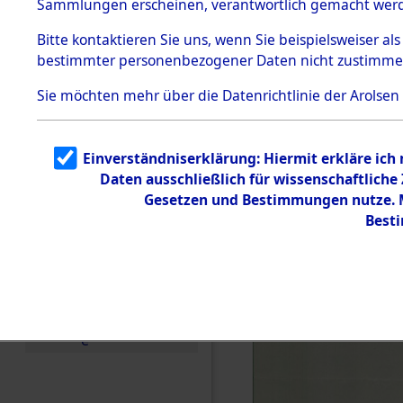
Sammlungen erscheinen, verantwortlich gemacht wer
Todesmärsche
5.3.1 Alliierte
Bitte
kontaktieren
Sie uns, wenn Sie beispielsweiser al
Erhebungen
bestimmter personenbezogener Daten nicht zustimme
zu
Todesmärsch
en
Sie möchten mehr über die Datenrichtlinie der Arolsen
5.3.2
Versuchte
Identifizierun
Einverständniserklärung: Hiermit erkläre ich
g
Daten ausschließlich für wissenschaftlich
5.3.3
Todesmärsch
Gesetzen und Bestimmungen nutze. Mi
e /
Best
Identifikation
unbekannter
Toter
5.3.5
Grabermittlu
ng /
Friedhofsplän
e