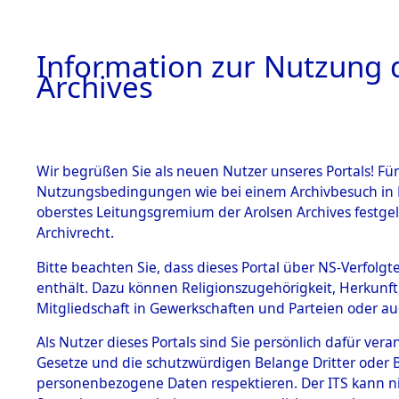
Information zur Nutzung d
Archives
HOME
BESTANDSBESCHREIBUNG
ARCHIVAL
Wir begrüßen Sie als neuen Nutzer unseres Portals! Für
Nutzungsbedingungen wie bei einem Archivbesuch in B
oberstes Leitungsgremium der Arolsen Archives festg
Archivrecht.
BESTÄNDE
Bitte beachten Sie, dass dieses Portal über NS-Verfolgte
Ermittlung
enthält. Dazu können Religionszugehörigkeit, Herkunf
Mitgliedschaft in Gewerkschaften und Parteien oder auc
1.
Schandelah
Inhaftierungsdoku
mente
Als Nutzer dieses Portals sind Sie persönlich dafür vera
(84605238
Gesetze und die schutzwürdigen Belange Dritter oder B
5. Verschiedenes
personenbezogene Daten respektieren. Der ITS kann nic
5.3