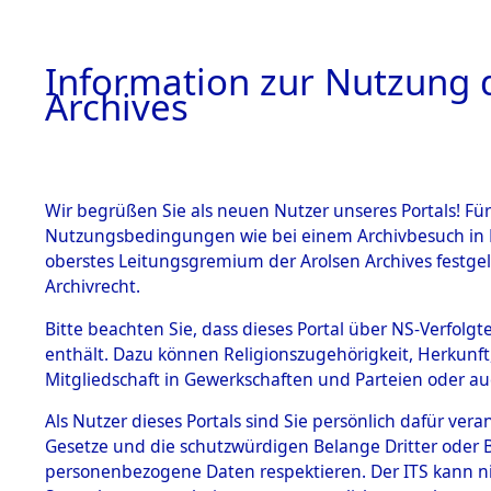
Information zur Nutzung d
Archives
HOME
BESTANDSBESCHREIBUNG
ARCHIVAL
Wir begrüßen Sie als neuen Nutzer unseres Portals! Für
Nutzungsbedingungen wie bei einem Archivbesuch in B
oberstes Leitungsgremium der Arolsen Archives festg
Archivrecht.
BESTÄNDE
Bitte beachten Sie, dass dieses Portal über NS-Verfolgte
Ermittlung
enthält. Dazu können Religionszugehörigkeit, Herkunf
Mitgliedschaft in Gewerkschaften und Parteien oder auc
1.
Schandelah
Inhaftierungsdoku
mente
Als Nutzer dieses Portals sind Sie persönlich dafür vera
(84605401
Gesetze und die schutzwürdigen Belange Dritter oder B
5. Verschiedenes
personenbezogene Daten respektieren. Der ITS kann nic
5.3