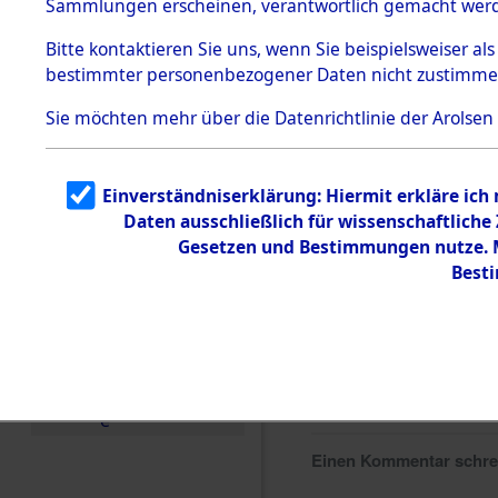
Sammlungen erscheinen, verantwortlich gemacht wer
Todesmärsche
5.3.1 Alliierte
Bitte
kontaktieren
Sie uns, wenn Sie beispielsweiser al
Erhebungen
bestimmter personenbezogener Daten nicht zustimme
zu
Todesmärsch
en
Sie möchten mehr über die Datenrichtlinie der Arolsen
5.3.2
Versuchte
Identifizierun
Einverständniserklärung: Hiermit erkläre ich
g
Daten ausschließlich für wissenschaftlich
5.3.3
Todesmärsch
Gesetzen und Bestimmungen nutze. Mi
e /
Best
Identifikation
unbekannter
Toter
5.3.5
Grabermittlu
ng /
Friedhofsplän
e
Einen Kommentar schr