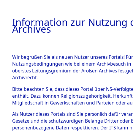
Information zur Nutzung d
Archives
HOME
BESTANDSBESCHREIBUNG
ARCHIVAL
Wir begrüßen Sie als neuen Nutzer unseres Portals! Für
Nutzungsbedingungen wie bei einem Archivbesuch in B
oberstes Leitungsgremium der Arolsen Archives festg
Archivrecht.
BESTÄNDE
Bitte beachten Sie, dass dieses Portal über NS-Verfolgte
Ermittlung
enthält. Dazu können Religionszugehörigkeit, Herkunf
Mitgliedschaft in Gewerkschaften und Parteien oder auc
1.
Schandelah
Inhaftierungsdoku
mente
Als Nutzer dieses Portals sind Sie persönlich dafür vera
(84605401
Gesetze und die schutzwürdigen Belange Dritter oder B
5. Verschiedenes
personenbezogene Daten respektieren. Der ITS kann nic
5.3