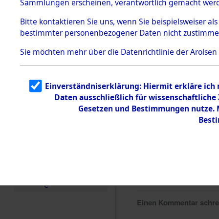
Sammlungen erscheinen, verantwortlich gemacht wer
Todesmärsche
5.3.1 Alliierte
Bitte
kontaktieren
Sie uns, wenn Sie beispielsweiser al
Erhebungen
bestimmter personenbezogener Daten nicht zustimme
zu
Todesmärsch
en
Sie möchten mehr über die Datenrichtlinie der Arolsen
5.3.2
Versuchte
Identifizierun
Einverständniserklärung: Hiermit erkläre ich
g
Daten ausschließlich für wissenschaftlich
5.3.3
Todesmärsch
Gesetzen und Bestimmungen nutze. Mi
e /
Best
Identifikation
unbekannter
Toter
5.3.5
Grabermittlu
ng /
Friedhofsplän
e
Einen Kommentar schr