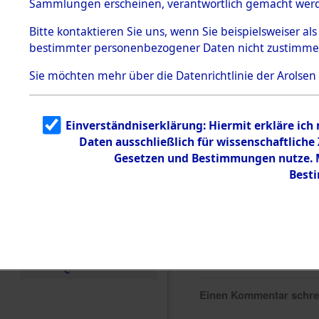
Sammlungen erscheinen, verantwortlich gemacht wer
Todesmärsche
5.3.1 Alliierte
Bitte
kontaktieren
Sie uns, wenn Sie beispielsweiser al
Erhebungen
bestimmter personenbezogener Daten nicht zustimme
zu
Todesmärsch
en
Sie möchten mehr über die Datenrichtlinie der Arolsen
5.3.2
Versuchte
Identifizierun
Einverständniserklärung: Hiermit erkläre ich
g
Daten ausschließlich für wissenschaftlich
5.3.3
Todesmärsch
Gesetzen und Bestimmungen nutze. Mi
e /
Best
Identifikation
unbekannter
Toter
5.3.5
Grabermittlu
ng /
Friedhofsplän
e
Einen Kommentar schr