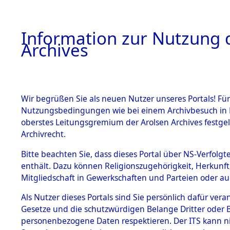
Information zur Nutzung d
Archives
HOME
BESTANDSBESCHREIBUNG
ARCHIVAL
Wir begrüßen Sie als neuen Nutzer unseres Portals! Für
Nutzungsbedingungen wie bei einem Archivbesuch in B
oberstes Leitungsgremium der Arolsen Archives festg
Archivrecht.
BESTÄNDE
Bitte beachten Sie, dass dieses Portal über NS-Verfolgte
Ermittlung
enthält. Dazu können Religionszugehörigkeit, Herkunf
Mitgliedschaft in Gewerkschaften und Parteien oder auc
1.
Schandelah
Inhaftierungsdoku
mente
Als Nutzer dieses Portals sind Sie persönlich dafür vera
(84605541
Gesetze und die schutzwürdigen Belange Dritter oder B
5. Verschiedenes
personenbezogene Daten respektieren. Der ITS kann nic
5.3