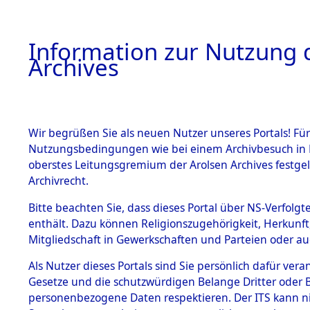
Information zur Nutzung d
Archives
HOME
BESTANDSBESCHREIBUNG
ARCHIVAL
Wir begrüßen Sie als neuen Nutzer unseres Portals! Für
Nutzungsbedingungen wie bei einem Archivbesuch in B
oberstes Leitungsgremium der Arolsen Archives festg
Archivrecht.
BESTÄNDE
Bitte beachten Sie, dass dieses Portal über NS-Verfolgte
Ermittlung
enthält. Dazu können Religionszugehörigkeit, Herkunf
Mitgliedschaft in Gewerkschaften und Parteien oder auc
1.
Schandelah
Inhaftierungsdoku
mente
Als Nutzer dieses Portals sind Sie persönlich dafür vera
(84605541
Gesetze und die schutzwürdigen Belange Dritter oder B
5. Verschiedenes
personenbezogene Daten respektieren. Der ITS kann nic
5.3