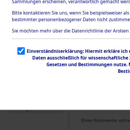
Sammlungen erscheinen, verantwortlich gemacht wer
Todesmärsche
5.3.1 Alliierte
Bitte
kontaktieren
Sie uns, wenn Sie beispielsweiser al
Erhebungen
bestimmter personenbezogener Daten nicht zustimme
zu
Todesmärsch
en
Sie möchten mehr über die Datenrichtlinie der Arolsen
5.3.2
Versuchte
Identifizierun
Einverständniserklärung: Hiermit erkläre ich
g
Daten ausschließlich für wissenschaftlich
5.3.3
Todesmärsch
Gesetzen und Bestimmungen nutze. Mi
e /
Best
Identifikation
unbekannter
Toter
5.3.5
Grabermittlu
ng /
Friedhofsplän
e
Einen Kommentar schr