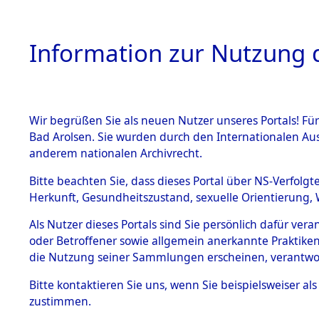
Information zur Nutzung d
Wir begrüßen Sie als neuen Nutzer unseres Portals! Fü
HOME
BESTANDSB
Bad Arolsen. Sie wurden durch den Internationalen Au
anderem nationalen Archivrecht.
BESTÄNDE
Ermittlung
Bitte beachten Sie, dass dieses Portal über NS-Verfolgt
Herkunft, Gesundheitszustand, sexuelle Orientierung, 
1.
(84605541
Inhaftierungsdoku
Als Nutzer dieses Portals sind Sie persönlich dafür ver
mente
oder Betroffener sowie allgemein anerkannte Praktiken
5. Verschiedenes
die Nutzung seiner Sammlungen erscheinen, verantwo
5.3
Bitte
kontaktieren
Sie uns, wenn Sie beispielsweiser a
Todesmärsche
zustimmen.
5.3.1 Alliierte
Erhebungen