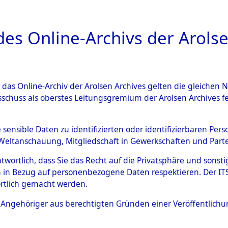
a
A
es Online-Archivs der Arolse
DIGITAL COLLEC
r das Online-Archiv der Arolsen Archives gelten die gleiche
ESCHREIBUNG
ARCHIVALE
ÜBERSICHT
BILD
sschuss als oberstes Leitungsgremium der Arolsen Archives 
en zu den Orten Schandelah -
e sensible Daten zu identifizierten oder identifizierbaren Pe
Weltanschauung, Mitgliedschaft in Gewerkschaften und Partei
)
→
0030 (84605571)
antwortlich, dass Sie das Recht auf die Privatsphäre und sons
 in Bezug auf personenbezogene Daten respektieren. Der ITS k
rtlich gemacht werden.
0030 (84605571)
ls Angehöriger aus berechtigten Gründen einer Veröffentlic