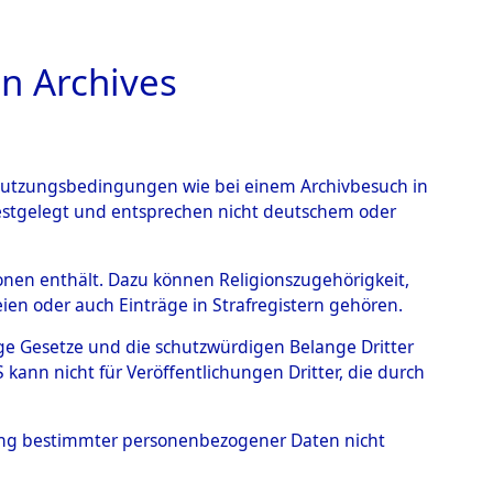
n Archives
TIONS ONLINE
n Nutzungsbedingungen wie bei einem Archivbesuch in
festgelegt und entsprechen nicht deutschem oder
 Steinrain.
→
0003
rsonen enthält. Dazu können Religionszugehörigkeit,
en oder auch Einträge in Strafregistern gehören.
tige Gesetze und die schutzwürdigen Belange Dritter
ann nicht für Veröffentlichungen Dritter, die durch
hung bestimmter personenbezogener Daten nicht