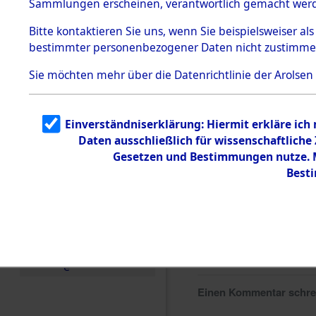
Sammlungen erscheinen, verantwortlich gemacht wer
Todesmärsche
5.3.1 Alliierte
Bitte
kontaktieren
Sie uns, wenn Sie beispielsweiser al
Erhebungen
bestimmter personenbezogener Daten nicht zustimme
zu
Todesmärsch
en
Sie möchten mehr über die Datenrichtlinie der Arolsen
5.3.2
Versuchte
Identifizierun
Einverständniserklärung: Hiermit erkläre ich
g
Daten ausschließlich für wissenschaftlich
5.3.3
Todesmärsch
Gesetzen und Bestimmungen nutze. Mi
e /
Best
Identifikation
unbekannter
Toter
5.3.5
Grabermittlu
ng /
Friedhofsplän
e
Einen Kommentar schr