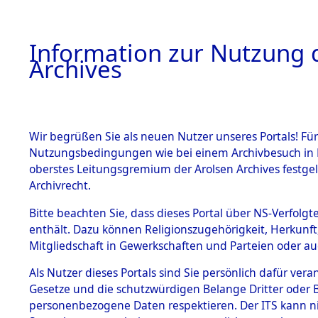
Information zur Nutzung d
Archives
HOME
BESTANDSBESCHREIBUNG
ARCHIVAL
Wir begrüßen Sie als neuen Nutzer unseres Portals! Für
Nutzungsbedingungen wie bei einem Archivbesuch in B
oberstes Leitungsgremium der Arolsen Archives festg
Archivrecht.
BESTÄNDE
Bitte beachten Sie, dass dieses Portal über NS-Verfolgte
Ermittlung
enthält. Dazu können Religionszugehörigkeit, Herkunf
Mitgliedschaft in Gewerkschaften und Parteien oder auc
1.
Schandelah
Inhaftierungsdoku
mente
Als Nutzer dieses Portals sind Sie persönlich dafür vera
(84605541
Gesetze und die schutzwürdigen Belange Dritter oder B
5. Verschiedenes
personenbezogene Daten respektieren. Der ITS kann nic
5.3