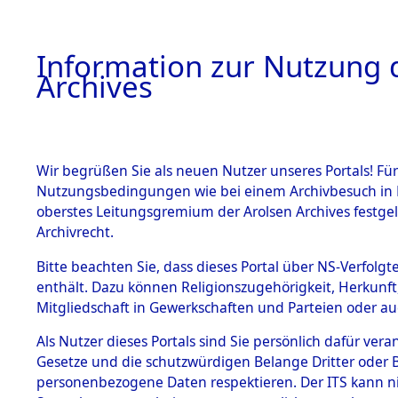
Information zur Nutzung d
Archives
HOME
BESTANDSBESCHREIBUNG
ARCHIVAL
Wir begrüßen Sie als neuen Nutzer unseres Portals! Für
Nutzungsbedingungen wie bei einem Archivbesuch in B
oberstes Leitungsgremium der Arolsen Archives festg
Archivrecht.
BESTÄNDE
Bitte beachten Sie, dass dieses Portal über NS-Verfolgte
Ermittlung
enthält. Dazu können Religionszugehörigkeit, Herkunf
Mitgliedschaft in Gewerkschaften und Parteien oder auc
1.
Schandelah
Inhaftierungsdoku
mente
Als Nutzer dieses Portals sind Sie persönlich dafür vera
(84605541
Gesetze und die schutzwürdigen Belange Dritter oder B
5. Verschiedenes
personenbezogene Daten respektieren. Der ITS kann nic
5.3