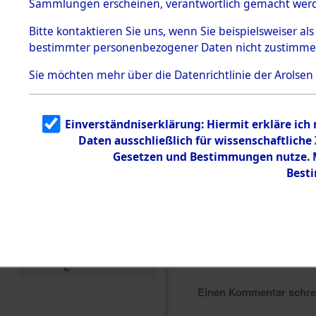
Sammlungen erscheinen, verantwortlich gemacht wer
Todesmärsche
5.3.1 Alliierte
Bitte
kontaktieren
Sie uns, wenn Sie beispielsweiser al
Erhebungen
bestimmter personenbezogener Daten nicht zustimme
zu
Todesmärsch
en
Sie möchten mehr über die Datenrichtlinie der Arolsen
5.3.2
Versuchte
Identifizierun
Einverständniserklärung: Hiermit erkläre ich
g
Daten ausschließlich für wissenschaftlich
5.3.3
Todesmärsch
Gesetzen und Bestimmungen nutze. Mi
e /
Best
Identifikation
unbekannter
Toter
5.3.5
Grabermittlu
ng /
Friedhofsplän
e
Einen Kommentar schr