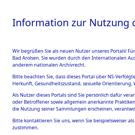
Information zur Nutzung d
Wir begrüßen Sie als neuen Nutzer unseres Portals! Fü
HOME
BESTANDSB
Bad Arolsen. Sie wurden durch den Internationalen Au
anderem nationalen Archivrecht.
BESTÄNDE
Ermittlung
Bitte beachten Sie, dass dieses Portal über NS-Verfolgt
Herkunft, Gesundheitszustand, sexuelle Orientierung, 
1.
(84605541
Inhaftierungsdoku
Als Nutzer dieses Portals sind Sie persönlich dafür ver
mente
oder Betroffener sowie allgemein anerkannte Praktiken
5. Verschiedenes
die Nutzung seiner Sammlungen erscheinen, verantwo
5.3
Bitte
kontaktieren
Sie uns, wenn Sie beispielsweiser a
Todesmärsche
zustimmen.
5.3.1 Alliierte
Erhebungen