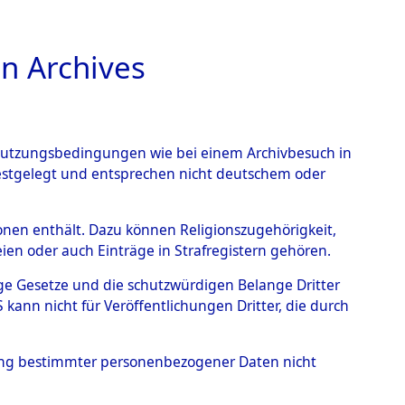
n Archives
TIONS ONLINE
n Nutzungsbedingungen wie bei einem Archivbesuch in
festgelegt und entsprechen nicht deutschem oder
 Steinrain.
→
0003
rsonen enthält. Dazu können Religionszugehörigkeit,
en oder auch Einträge in Strafregistern gehören.
tige Gesetze und die schutzwürdigen Belange Dritter
ann nicht für Veröffentlichungen Dritter, die durch
hung bestimmter personenbezogener Daten nicht