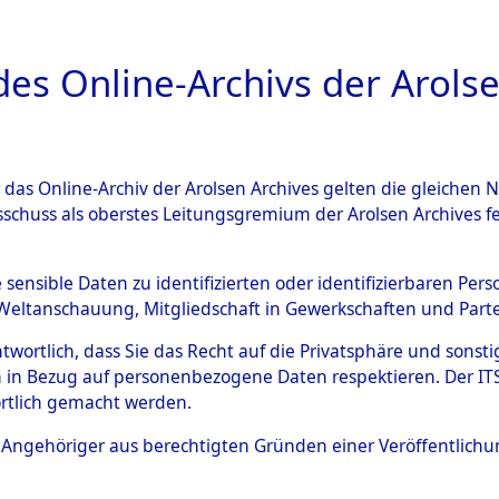
a
A
es Online-Archivs der Arolse
DIGITAL COLLEC
r das Online-Archiv der Arolsen Archives gelten die gleiche
ESCHREIBUNG
ARCHIVALE
ÜBERSICHT
BILD
sschuss als oberstes Leitungsgremium der Arolsen Archives 
en zu den Orten Schandelah -
e sensible Daten zu identifizierten oder identifizierbaren Pe
Weltanschauung, Mitgliedschaft in Gewerkschaften und Partei
)
→
0065 (84605606)
antwortlich, dass Sie das Recht auf die Privatsphäre und sons
 in Bezug auf personenbezogene Daten respektieren. Der ITS k
rtlich gemacht werden.
0065 (84605606)
ls Angehöriger aus berechtigten Gründen einer Veröffentlic