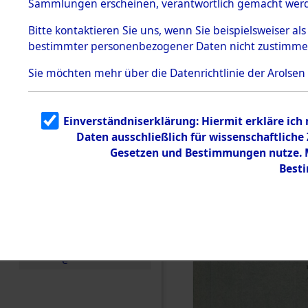
Sammlungen erscheinen, verantwortlich gemacht wer
Todesmärsche
5.3.1 Alliierte
Bitte
kontaktieren
Sie uns, wenn Sie beispielsweiser al
Erhebungen
bestimmter personenbezogener Daten nicht zustimme
zu
Todesmärsch
en
Sie möchten mehr über die Datenrichtlinie der Arolsen
5.3.2
Versuchte
Identifizierun
Einverständniserklärung: Hiermit erkläre ich
g
Daten ausschließlich für wissenschaftlich
5.3.3
Todesmärsch
Gesetzen und Bestimmungen nutze. Mi
e /
Best
Identifikation
unbekannter
Toter
5.3.5
Grabermittlu
ng /
Friedhofsplän
e