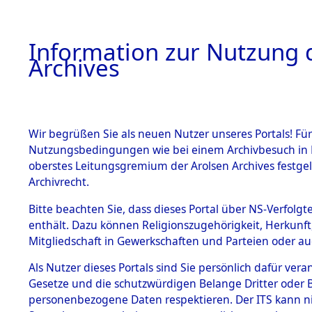
Information zur Nutzung d
Archives
HOME
BESTANDSBESCHREIBUNG
ARCHIVAL
Wir begrüßen Sie als neuen Nutzer unseres Portals! Für
Nutzungsbedingungen wie bei einem Archivbesuch in B
oberstes Leitungsgremium der Arolsen Archives festg
Archivrecht.
BESTÄNDE
Bitte beachten Sie, dass dieses Portal über NS-Verfolgte
Ermittlung
enthält. Dazu können Religionszugehörigkeit, Herkunf
Mitgliedschaft in Gewerkschaften und Parteien oder auc
1.
Schandelah
Inhaftierungsdoku
mente
Als Nutzer dieses Portals sind Sie persönlich dafür vera
(84605541
Gesetze und die schutzwürdigen Belange Dritter oder B
5. Verschiedenes
personenbezogene Daten respektieren. Der ITS kann nic
5.3