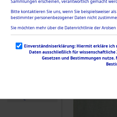
Sammlungen erscheinen, verantwortlich gemacht wer
Todesmärsche
5.3.1 Alliierte
Bitte
kontaktieren
Sie uns, wenn Sie beispielsweiser al
Erhebungen
bestimmter personenbezogener Daten nicht zustimme
zu
Todesmärsch
en
Sie möchten mehr über die Datenrichtlinie der Arolsen
5.3.2
Versuchte
Identifizierun
Einverständniserklärung: Hiermit erkläre ich
g
Daten ausschließlich für wissenschaftlich
5.3.3
Todesmärsch
Gesetzen und Bestimmungen nutze. Mi
e /
Best
Identifikation
unbekannter
Toter
5.3.5
Grabermittlu
ng /
Friedhofsplän
e