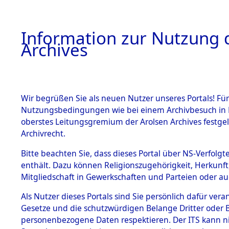
Information zur Nutzung d
Archives
HOME
BESTANDSBESCHREIBUNG
ARCHIVAL
Wir begrüßen Sie als neuen Nutzer unseres Portals! Für
Nutzungsbedingungen wie bei einem Archivbesuch in B
oberstes Leitungsgremium der Arolsen Archives festg
Archivrecht.
BESTÄNDE
Bitte beachten Sie, dass dieses Portal über NS-Verfolgte
Ermittlung
enthält. Dazu können Religionszugehörigkeit, Herkunf
Mitgliedschaft in Gewerkschaften und Parteien oder auc
1.
Schandelah
Inhaftierungsdoku
mente
Als Nutzer dieses Portals sind Sie persönlich dafür vera
(84605541
Gesetze und die schutzwürdigen Belange Dritter oder B
5. Verschiedenes
personenbezogene Daten respektieren. Der ITS kann nic
5.3