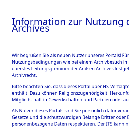
Information zur Nutzung d
Archives
HOME
BESTANDSBESCHREIBUNG
ARCHIVAL
Wir begrüßen Sie als neuen Nutzer unseres Portals! Für
Nutzungsbedingungen wie bei einem Archivbesuch in B
oberstes Leitungsgremium der Arolsen Archives festg
Archivrecht.
BESTÄNDE
Bitte beachten Sie, dass dieses Portal über NS-Verfolgte
Ermittlung
enthält. Dazu können Religionszugehörigkeit, Herkunf
Mitgliedschaft in Gewerkschaften und Parteien oder auc
1.
Schandelah
Inhaftierungsdoku
mente
Als Nutzer dieses Portals sind Sie persönlich dafür vera
(84605541
Gesetze und die schutzwürdigen Belange Dritter oder B
5. Verschiedenes
personenbezogene Daten respektieren. Der ITS kann nic
5.3