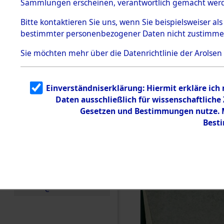
Sammlungen erscheinen, verantwortlich gemacht wer
Todesmärsche
5.3.1 Alliierte
Bitte
kontaktieren
Sie uns, wenn Sie beispielsweiser al
Erhebungen
bestimmter personenbezogener Daten nicht zustimme
zu
Todesmärsch
en
Sie möchten mehr über die Datenrichtlinie der Arolsen
5.3.2
Versuchte
Identifizierun
Einverständniserklärung: Hiermit erkläre ich
g
Daten ausschließlich für wissenschaftlich
5.3.3
Todesmärsch
Gesetzen und Bestimmungen nutze. Mi
e /
Best
Identifikation
unbekannter
Toter
5.3.5
Grabermittlu
ng /
Friedhofsplän
e