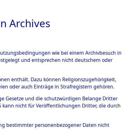
n Archives
TIONS ONLINE
n Nutzungsbedingungen wie bei einem Archivbesuch in
festgelegt und entsprechen nicht deutschem oder
 Steinrain.
→
0003
rsonen enthält. Dazu können Religionszugehörigkeit,
en oder auch Einträge in Strafregistern gehören.
tige Gesetze und die schutzwürdigen Belange Dritter
ann nicht für Veröffentlichungen Dritter, die durch
hung bestimmter personenbezogener Daten nicht