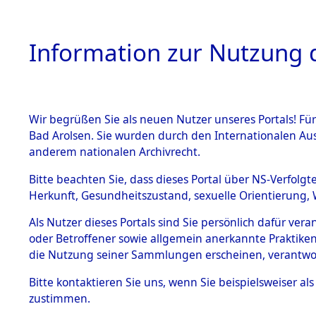
Information zur Nutzung d
Wir begrüßen Sie als neuen Nutzer unseres Portals! Fü
HOME
BESTANDSB
Bad Arolsen. Sie wurden durch den Internationalen Au
anderem nationalen Archivrecht.
BESTÄNDE
Ermittlung
Bitte beachten Sie, dass dieses Portal über NS-Verfolgt
Herkunft, Gesundheitszustand, sexuelle Orientierung, 
1.
(84605541
Inhaftierungsdoku
Als Nutzer dieses Portals sind Sie persönlich dafür ver
mente
oder Betroffener sowie allgemein anerkannte Praktiken
5. Verschiedenes
die Nutzung seiner Sammlungen erscheinen, verantwo
5.3
Bitte
kontaktieren
Sie uns, wenn Sie beispielsweiser a
Todesmärsche
zustimmen.
5.3.1 Alliierte
Erhebungen