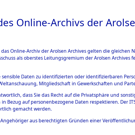
a
A
es Online-Archivs der Arolse
DIGITAL COLLEC
r das Online-Archiv der Arolsen Archives gelten die gleiche
ESCHREIBUNG
ARCHIVALE
ÜBERSICHT
BILD
sschuss als oberstes Leitungsgremium der Arolsen Archives 
en zu den Orten Schandelah -
e sensible Daten zu identifizierten oder identifizierbaren Pe
Weltanschauung, Mitgliedschaft in Gewerkschaften und Partei
)
→
0135 (84605676)
antwortlich, dass Sie das Recht auf die Privatsphäre und sons
 in Bezug auf personenbezogene Daten respektieren. Der ITS k
rtlich gemacht werden.
0135 (84605676)
ls Angehöriger aus berechtigten Gründen einer Veröffentlic