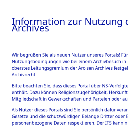
Information zur Nutzung d
Archives
HOME
BESTANDSBESCHREIBUNG
ARCHIVAL
Wir begrüßen Sie als neuen Nutzer unseres Portals! Für
Nutzungsbedingungen wie bei einem Archivbesuch in B
oberstes Leitungsgremium der Arolsen Archives festg
Archivrecht.
BESTÄNDE
Bitte beachten Sie, dass dieses Portal über NS-Verfolgte
Ermittlung
enthält. Dazu können Religionszugehörigkeit, Herkunf
Mitgliedschaft in Gewerkschaften und Parteien oder auc
1.
Schandelah
Inhaftierungsdoku
mente
Als Nutzer dieses Portals sind Sie persönlich dafür vera
(84605701
Gesetze und die schutzwürdigen Belange Dritter oder B
5. Verschiedenes
personenbezogene Daten respektieren. Der ITS kann nic
5.3