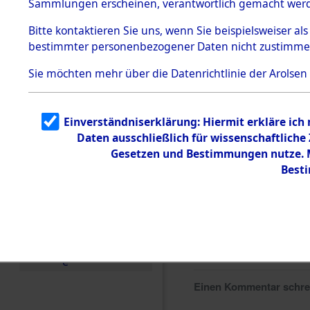
Sammlungen erscheinen, verantwortlich gemacht wer
Todesmärsche
5.3.1 Alliierte
Bitte
kontaktieren
Sie uns, wenn Sie beispielsweiser al
Erhebungen
bestimmter personenbezogener Daten nicht zustimme
zu
Todesmärsch
en
Sie möchten mehr über die Datenrichtlinie der Arolsen
5.3.2
Versuchte
Identifizierun
Einverständniserklärung: Hiermit erkläre ich
g
Daten ausschließlich für wissenschaftlich
5.3.3
Todesmärsch
Gesetzen und Bestimmungen nutze. Mi
e /
Best
Identifikation
unbekannter
Toter
5.3.5
Grabermittlu
ng /
Friedhofsplän
e
Einen Kommentar schr