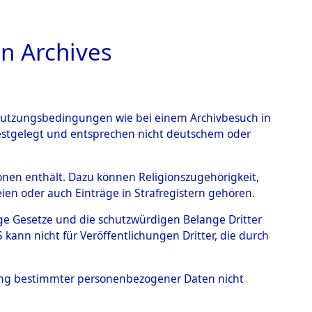
n Archives
TIONS ONLINE
n Nutzungsbedingungen wie bei einem Archivbesuch in
festgelegt und entsprechen nicht deutschem oder
 Steinrain.
→
0004
rsonen enthält. Dazu können Religionszugehörigkeit,
en oder auch Einträge in Strafregistern gehören.
tige Gesetze und die schutzwürdigen Belange Dritter
ann nicht für Veröffentlichungen Dritter, die durch
hung bestimmter personenbezogener Daten nicht