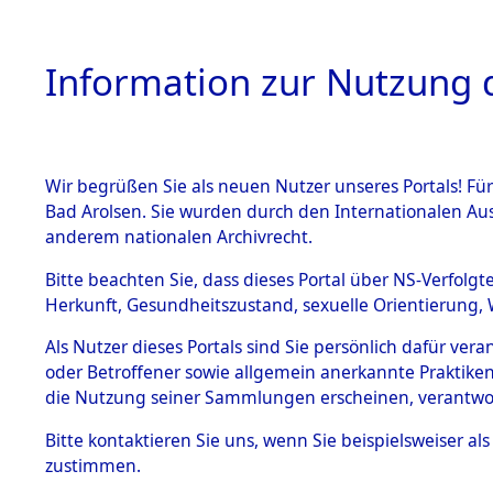
Information zur Nutzung d
Wir begrüßen Sie als neuen Nutzer unseres Portals! Fü
HOME
BESTANDSB
Bad Arolsen. Sie wurden durch den Internationalen Au
anderem nationalen Archivrecht.
BESTÄNDE
Ermittlung
Bitte beachten Sie, dass dieses Portal über NS-Verfolgt
Herkunft, Gesundheitszustand, sexuelle Orientierung, 
1.
(84605701
Inhaftierungsdoku
Als Nutzer dieses Portals sind Sie persönlich dafür ver
mente
oder Betroffener sowie allgemein anerkannte Praktiken
5. Verschiedenes
die Nutzung seiner Sammlungen erscheinen, verantwo
5.3
Bitte
kontaktieren
Sie uns, wenn Sie beispielsweiser a
Todesmärsche
zustimmen.
5.3.1 Alliierte
Erhebungen