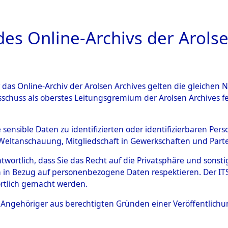
a
A
es Online-Archivs der Arolse
DIGITAL COLLEC
r das Online-Archiv der Arolsen Archives gelten die gleiche
ESCHREIBUNG
ARCHIVALE
ÜBERSICHT
BILD
sschuss als oberstes Leitungsgremium der Arolsen Archives 
en zu den Orten Schandelah -
e sensible Daten zu identifizierten oder identifizierbaren Pe
Weltanschauung, Mitgliedschaft in Gewerkschaften und Partei
)
→
0081 (84605782)
antwortlich, dass Sie das Recht auf die Privatsphäre und sons
 in Bezug auf personenbezogene Daten respektieren. Der ITS k
rtlich gemacht werden.
0081 (84605782)
ls Angehöriger aus berechtigten Gründen einer Veröffentlic