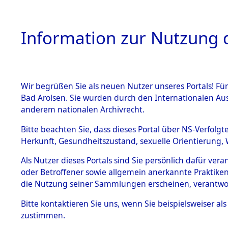
Information zur Nutzung d
Wir begrüßen Sie als neuen Nutzer unseres Portals! Fü
HOME
BESTANDSB
Bad Arolsen. Sie wurden durch den Internationalen Au
anderem nationalen Archivrecht.
BESTÄNDE
Ermittlung
Bitte beachten Sie, dass dieses Portal über NS-Verfolgt
Herkunft, Gesundheitszustand, sexuelle Orientierung, 
1.
(84605701
Inhaftierungsdoku
Als Nutzer dieses Portals sind Sie persönlich dafür ver
mente
oder Betroffener sowie allgemein anerkannte Praktiken
5. Verschiedenes
die Nutzung seiner Sammlungen erscheinen, verantwo
5.3
Bitte
kontaktieren
Sie uns, wenn Sie beispielsweiser a
Todesmärsche
zustimmen.
5.3.1 Alliierte
Erhebungen