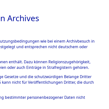
n Archives
TIONS ONLINE
n Nutzungsbedingungen wie bei einem Archivbesuch in
festgelegt und entsprechen nicht deutschem oder
 Steinrain.
→
0004
rsonen enthält. Dazu können Religionszugehörigkeit,
en oder auch Einträge in Strafregistern gehören.
tige Gesetze und die schutzwürdigen Belange Dritter
ann nicht für Veröffentlichungen Dritter, die durch
hung bestimmter personenbezogener Daten nicht