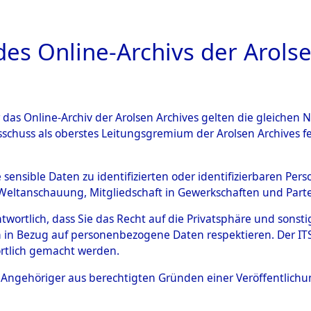
a
A
es Online-Archivs der Arolse
DIGITAL COLLEC
r das Online-Archiv der Arolsen Archives gelten die gleiche
ESCHREIBUNG
ARCHIVALE
ÜBERSICHT
BILD
sschuss als oberstes Leitungsgremium der Arolsen Archives 
en zu den Orten Schandelah -
e sensible Daten zu identifizierten oder identifizierbaren Pe
Weltanschauung, Mitgliedschaft in Gewerkschaften und Partei
)
→
0112 (84605813)
antwortlich, dass Sie das Recht auf die Privatsphäre und sons
 in Bezug auf personenbezogene Daten respektieren. Der ITS k
rtlich gemacht werden.
0112 (84605813)
ls Angehöriger aus berechtigten Gründen einer Veröffentlic