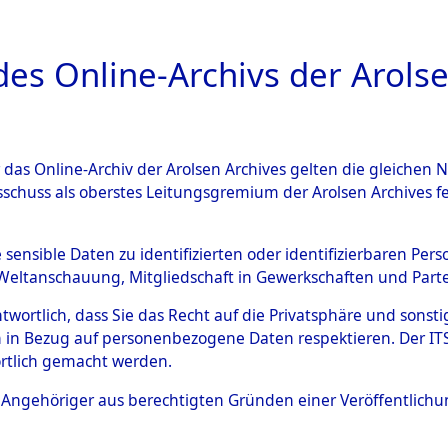
a
A
es Online-Archivs der Arolse
DIGITAL COLLEC
r das Online-Archiv der Arolsen Archives gelten die gleiche
ESCHREIBUNG
ARCHIVALE
ÜBERSICHT
BILD
sschuss als oberstes Leitungsgremium der Arolsen Archives 
en zu den Orten Schandelah -
e sensible Daten zu identifizierten oder identifizierbaren Pe
Weltanschauung, Mitgliedschaft in Gewerkschaften und Partei
)
→
0120 (84605821)
antwortlich, dass Sie das Recht auf die Privatsphäre und sons
 in Bezug auf personenbezogene Daten respektieren. Der ITS k
rtlich gemacht werden.
0120 (84605821)
ls Angehöriger aus berechtigten Gründen einer Veröffentlic