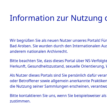
Information zur Nutzung d
Wir begrüßen Sie als neuen Nutzer unseres Portals! Fü
HOME
BESTANDSB
Bad Arolsen. Sie wurden durch den Internationalen Au
anderem nationalen Archivrecht.
BESTÄNDE
Ermittlung
Bitte beachten Sie, dass dieses Portal über NS-Verfolgt
Herkunft, Gesundheitszustand, sexuelle Orientierung, 
1.
(84605701
Inhaftierungsdoku
Als Nutzer dieses Portals sind Sie persönlich dafür ver
mente
oder Betroffener sowie allgemein anerkannte Praktiken
5. Verschiedenes
die Nutzung seiner Sammlungen erscheinen, verantwo
5.3
Bitte
kontaktieren
Sie uns, wenn Sie beispielsweiser a
Todesmärsche
zustimmen.
5.3.1 Alliierte
Erhebungen