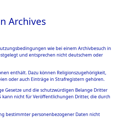
n Archives
TIONS ONLINE
n Nutzungsbedingungen wie bei einem Archivbesuch in
festgelegt und entsprechen nicht deutschem oder
 Steinrain.
→
0004
rsonen enthält. Dazu können Religionszugehörigkeit,
en oder auch Einträge in Strafregistern gehören.
tige Gesetze und die schutzwürdigen Belange Dritter
ann nicht für Veröffentlichungen Dritter, die durch
hung bestimmter personenbezogener Daten nicht