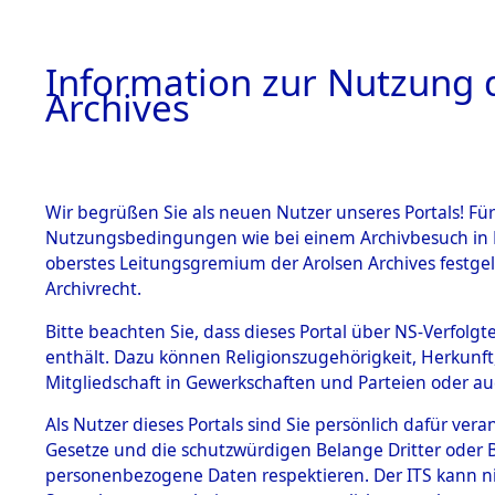
Information zur Nutzung d
Archives
HOME
BESTANDSBESCHREIBUNG
ARCHIVAL
Wir begrüßen Sie als neuen Nutzer unseres Portals! Für
Nutzungsbedingungen wie bei einem Archivbesuch in B
oberstes Leitungsgremium der Arolsen Archives festg
Archivrecht.
BESTÄNDE
Bitte beachten Sie, dass dieses Portal über NS-Verfolgte
Ermittlung
enthält. Dazu können Religionszugehörigkeit, Herkunf
Mitgliedschaft in Gewerkschaften und Parteien oder auc
1.
Schandelah
Inhaftierungsdoku
mente
Als Nutzer dieses Portals sind Sie persönlich dafür vera
(84605701
Gesetze und die schutzwürdigen Belange Dritter oder B
5. Verschiedenes
personenbezogene Daten respektieren. Der ITS kann nic
5.3