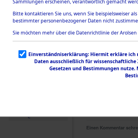
Sammlungen erscheinen, verantwortlich gemacht wer
Todesmärsche
5.3.1 Alliierte
Bitte
kontaktieren
Sie uns, wenn Sie beispielsweiser al
Erhebungen
bestimmter personenbezogener Daten nicht zustimme
zu
Todesmärsch
en
Sie möchten mehr über die Datenrichtlinie der Arolsen
5.3.2
Versuchte
Identifizierun
Einverständniserklärung: Hiermit erkläre ich
g
Daten ausschließlich für wissenschaftlich
5.3.3
Todesmärsch
Gesetzen und Bestimmungen nutze. Mi
e /
Best
Identifikation
unbekannter
Toter
5.3.5
Grabermittlu
ng /
Friedhofsplän
e
Einen Kommentar schr