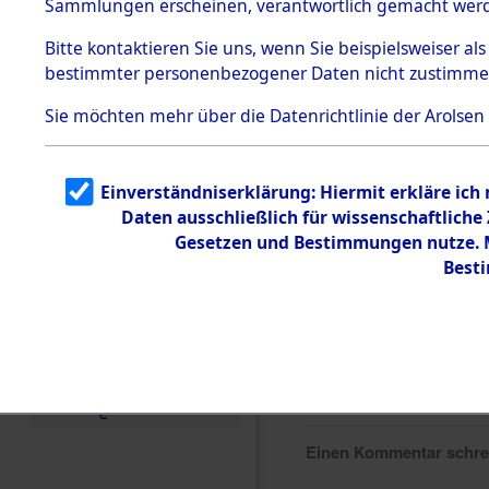
Sammlungen erscheinen, verantwortlich gemacht wer
Todesmärsche
5.3.1 Alliierte
Bitte
kontaktieren
Sie uns, wenn Sie beispielsweiser al
Erhebungen
bestimmter personenbezogener Daten nicht zustimme
zu
Todesmärsch
en
Sie möchten mehr über die Datenrichtlinie der Arolsen
5.3.2
Versuchte
Identifizierun
Einverständniserklärung: Hiermit erkläre ich
g
Daten ausschließlich für wissenschaftlich
5.3.3
Todesmärsch
Gesetzen und Bestimmungen nutze. Mi
e /
Best
Identifikation
unbekannter
Toter
5.3.5
Grabermittlu
ng /
Friedhofsplän
e
Einen Kommentar schr