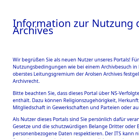
Information zur Nutzung d
Archives
HOME
BESTANDSBESCHREIBUNG
ARCHIVAL
Wir begrüßen Sie als neuen Nutzer unseres Portals! Für
Nutzungsbedingungen wie bei einem Archivbesuch in B
oberstes Leitungsgremium der Arolsen Archives festg
Archivrecht.
BESTÄNDE
Bitte beachten Sie, dass dieses Portal über NS-Verfolgte
Ermittlung
enthält. Dazu können Religionszugehörigkeit, Herkunf
Mitgliedschaft in Gewerkschaften und Parteien oder auc
1.
Schandelah
Inhaftierungsdoku
mente
Als Nutzer dieses Portals sind Sie persönlich dafür vera
(84605701
Gesetze und die schutzwürdigen Belange Dritter oder B
5. Verschiedenes
personenbezogene Daten respektieren. Der ITS kann nic
5.3