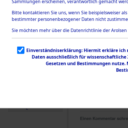
Sammlungen erscheinen, verantwortlich gemacht wer
Todesmärsche
5.3.1 Alliierte
Bitte
kontaktieren
Sie uns, wenn Sie beispielsweiser al
Erhebungen
bestimmter personenbezogener Daten nicht zustimme
zu
Todesmärsch
en
Sie möchten mehr über die Datenrichtlinie der Arolsen
5.3.2
Versuchte
Identifizierun
Einverständniserklärung: Hiermit erkläre ich
g
Daten ausschließlich für wissenschaftlich
5.3.3
Todesmärsch
Gesetzen und Bestimmungen nutze. Mi
e /
Best
Identifikation
unbekannter
Toter
5.3.5
Grabermittlu
ng /
Friedhofsplän
e
Einen Kommentar schr