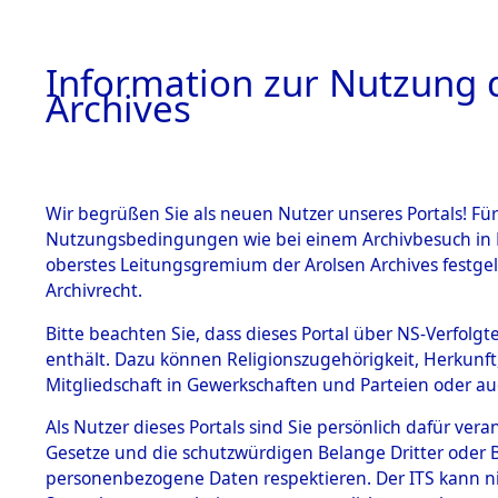
Information zur Nutzung d
Archives
HOME
BESTANDSBESCHREIBUNG
ARCHIVAL
Wir begrüßen Sie als neuen Nutzer unseres Portals! Für
Nutzungsbedingungen wie bei einem Archivbesuch in B
oberstes Leitungsgremium der Arolsen Archives festg
Archivrecht.
BESTÄNDE
Bitte beachten Sie, dass dieses Portal über NS-Verfolgte
Ermittlung
enthält. Dazu können Religionszugehörigkeit, Herkunf
Mitgliedschaft in Gewerkschaften und Parteien oder auc
1.
Taxöldern 
Inhaftierungsdoku
mente
Als Nutzer dieses Portals sind Sie persönlich dafür vera
(84605872
Gesetze und die schutzwürdigen Belange Dritter oder B
5. Verschiedenes
personenbezogene Daten respektieren. Der ITS kann nic
5.3