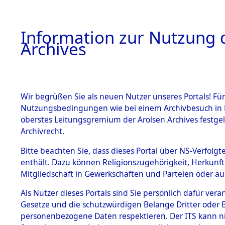
Information zur Nutzung d
Archives
HOME
BESTANDSBESCHREIBUNG
ARCHIVAL
Wir begrüßen Sie als neuen Nutzer unseres Portals! Für
Nutzungsbedingungen wie bei einem Archivbesuch in B
oberstes Leitungsgremium der Arolsen Archives festg
Archivrecht.
BESTÄNDE
Bitte beachten Sie, dass dieses Portal über NS-Verfolgte
Ermittlung
enthält. Dazu können Religionszugehörigkeit, Herkunf
Mitgliedschaft in Gewerkschaften und Parteien oder auc
1.
Taxöldern 
Inhaftierungsdoku
mente
Als Nutzer dieses Portals sind Sie persönlich dafür vera
(84605872
Gesetze und die schutzwürdigen Belange Dritter oder B
5. Verschiedenes
personenbezogene Daten respektieren. Der ITS kann nic
5.3