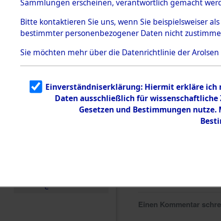
Sammlungen erscheinen, verantwortlich gemacht wer
Todesmärsche
5.3.1 Alliierte
Bitte
kontaktieren
Sie uns, wenn Sie beispielsweiser al
Erhebungen
bestimmter personenbezogener Daten nicht zustimme
zu
Todesmärsch
en
Sie möchten mehr über die Datenrichtlinie der Arolsen
5.3.2
Versuchte
Identifizierun
Einverständniserklärung: Hiermit erkläre ich
g
Daten ausschließlich für wissenschaftlich
5.3.3
Todesmärsch
Gesetzen und Bestimmungen nutze. Mi
e /
Best
Identifikation
unbekannter
Toter
5.3.5
Grabermittlu
ng /
Friedhofsplän
e
Einen Kommentar schr