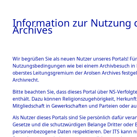
Information zur Nutzung d
Archives
HOME
BESTANDSBESCHREIBUNG
ARCHIVAL
Wir begrüßen Sie als neuen Nutzer unseres Portals! Für
Nutzungsbedingungen wie bei einem Archivbesuch in B
oberstes Leitungsgremium der Arolsen Archives festg
Archivrecht.
BESTÄNDE
Bitte beachten Sie, dass dieses Portal über NS-Verfolgte
Ermittlung
enthält. Dazu können Religionszugehörigkeit, Herkunf
Mitgliedschaft in Gewerkschaften und Parteien oder auc
1.
Taxöldern 
Inhaftierungsdoku
mente
Als Nutzer dieses Portals sind Sie persönlich dafür vera
(84605872
Gesetze und die schutzwürdigen Belange Dritter oder B
5. Verschiedenes
personenbezogene Daten respektieren. Der ITS kann nic
5.3