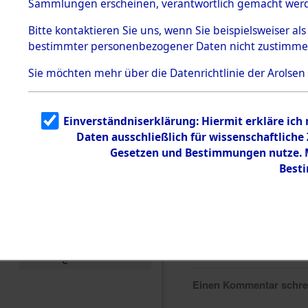
Sammlungen erscheinen, verantwortlich gemacht wer
Todesmärsche
5.3.1 Alliierte
Bitte
kontaktieren
Sie uns, wenn Sie beispielsweiser al
Erhebungen
bestimmter personenbezogener Daten nicht zustimme
zu
Todesmärsch
en
Sie möchten mehr über die Datenrichtlinie der Arolsen
5.3.2
Versuchte
Identifizierun
Einverständniserklärung: Hiermit erkläre ich
g
Daten ausschließlich für wissenschaftlich
5.3.3
Todesmärsch
Gesetzen und Bestimmungen nutze. Mi
e /
Best
Identifikation
unbekannter
Toter
5.3.5
Grabermittlu
ng /
Friedhofsplän
e
Einen Kommentar schr