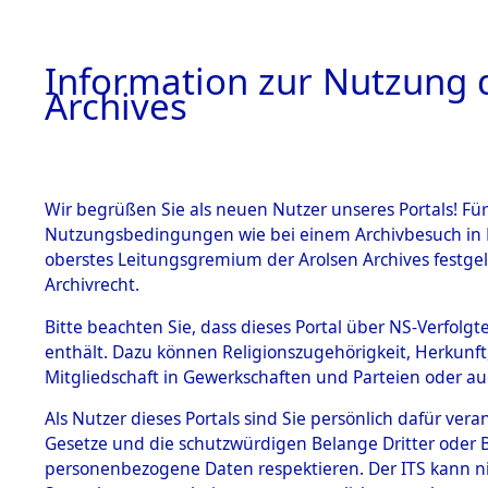
Information zur Nutzung d
Archives
HOME
BESTANDSBESCHREIBUNG
ARCHIVAL
Wir begrüßen Sie als neuen Nutzer unseres Portals! Für
Nutzungsbedingungen wie bei einem Archivbesuch in B
oberstes Leitungsgremium der Arolsen Archives festg
Archivrecht.
BESTÄNDE
Bitte beachten Sie, dass dieses Portal über NS-Verfolgte
Ermittlung
enthält. Dazu können Religionszugehörigkeit, Herkunf
Mitgliedschaft in Gewerkschaften und Parteien oder auc
1.
Taxöldern 
Inhaftierungsdoku
mente
Als Nutzer dieses Portals sind Sie persönlich dafür vera
(84605872
Gesetze und die schutzwürdigen Belange Dritter oder B
5. Verschiedenes
personenbezogene Daten respektieren. Der ITS kann nic
5.3