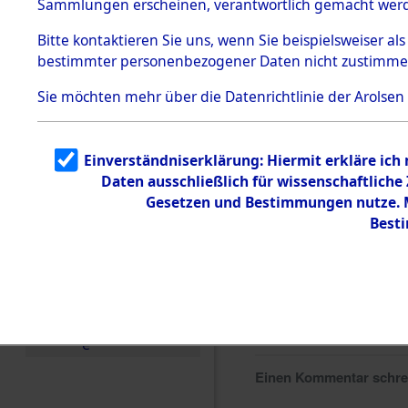
Sammlungen erscheinen, verantwortlich gemacht wer
Todesmärsche
5.3.1 Alliierte
Bitte
kontaktieren
Sie uns, wenn Sie beispielsweiser al
Erhebungen
bestimmter personenbezogener Daten nicht zustimme
zu
Todesmärsch
en
Sie möchten mehr über die Datenrichtlinie der Arolsen
5.3.2
Versuchte
Identifizierun
Einverständniserklärung: Hiermit erkläre ich
g
Daten ausschließlich für wissenschaftlich
5.3.3
Todesmärsch
Gesetzen und Bestimmungen nutze. Mi
e /
Best
Identifikation
unbekannter
Toter
5.3.5
Grabermittlu
ng /
Friedhofsplän
e
Einen Kommentar schr