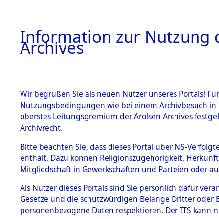
Information zur Nutzung d
Archives
HOME
BESTANDSBESCHREIBUNG
ARCHIVAL
Wir begrüßen Sie als neuen Nutzer unseres Portals! Für
Nutzungsbedingungen wie bei einem Archivbesuch in B
oberstes Leitungsgremium der Arolsen Archives festg
Archivrecht.
BESTÄNDE
Bitte beachten Sie, dass dieses Portal über NS-Verfolgte
Ermittlung
enthält. Dazu können Religionszugehörigkeit, Herkunf
Mitgliedschaft in Gewerkschaften und Parteien oder auc
1.
Taxöldern 
Inhaftierungsdoku
mente
Als Nutzer dieses Portals sind Sie persönlich dafür vera
(84605872
Gesetze und die schutzwürdigen Belange Dritter oder B
5. Verschiedenes
personenbezogene Daten respektieren. Der ITS kann nic
5.3