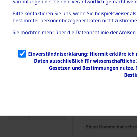
Sammlungen erscheinen, verantwortlich gemacht wer
Todesmärsche
5.3.1 Alliierte
Bitte
kontaktieren
Sie uns, wenn Sie beispielsweiser al
Erhebungen
bestimmter personenbezogener Daten nicht zustimme
zu
Todesmärsch
en
Sie möchten mehr über die Datenrichtlinie der Arolsen
5.3.2
Versuchte
Identifizierun
Einverständniserklärung: Hiermit erkläre ich
g
Daten ausschließlich für wissenschaftlich
5.3.3
Todesmärsch
Gesetzen und Bestimmungen nutze. Mi
e /
Best
Identifikation
unbekannter
Toter
5.3.5
Grabermittlu
ng /
Friedhofsplän
e
Einen Kommentar schr