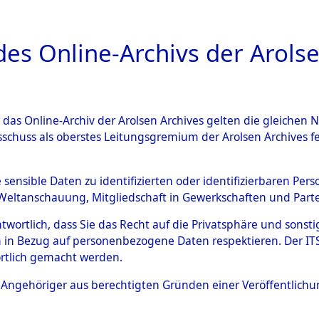
a
A
es Online-Archivs der Arolse
DIGITAL COLLEC
r das Online-Archiv der Arolsen Archives gelten die gleiche
ESCHREIBUNG
ARCHIVALE
ÜBERSICHT
BILD
sschuss als oberstes Leitungsgremium der Arolsen Archives 
en zu den Orten Taxöldern -
e sensible Daten zu identifizierten oder identifizierbaren Pe
Weltanschauung, Mitgliedschaft in Gewerkschaften und Partei
)
→
0123 (84605996)
antwortlich, dass Sie das Recht auf die Privatsphäre und sons
 in Bezug auf personenbezogene Daten respektieren. Der ITS k
rtlich gemacht werden.
0123 (84605996)
ls Angehöriger aus berechtigten Gründen einer Veröffentlic