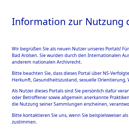
Information zur Nutzung d
Wir begrüßen Sie als neuen Nutzer unseres Portals! Fü
HOME
BESTANDSB
Bad Arolsen. Sie wurden durch den Internationalen Au
anderem nationalen Archivrecht.
BESTÄNDE
Ermittlung
Bitte beachten Sie, dass dieses Portal über NS-Verfolgt
Herkunft, Gesundheitszustand, sexuelle Orientierung, 
1.
(84605872
Inhaftierungsdoku
Als Nutzer dieses Portals sind Sie persönlich dafür ver
mente
oder Betroffener sowie allgemein anerkannte Praktiken
5. Verschiedenes
die Nutzung seiner Sammlungen erscheinen, verantwo
5.3
Bitte
kontaktieren
Sie uns, wenn Sie beispielsweiser a
Todesmärsche
zustimmen.
5.3.1 Alliierte
Erhebungen