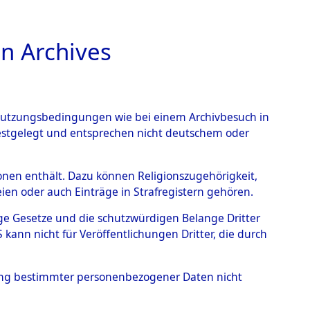
n Archives
TIONS ONLINE
n Nutzungsbedingungen wie bei einem Archivbesuch in
festgelegt und entsprechen nicht deutschem oder
 Waakirchen.
→
0001
rsonen enthält. Dazu können Religionszugehörigkeit,
en oder auch Einträge in Strafregistern gehören.
tige Gesetze und die schutzwürdigen Belange Dritter
ann nicht für Veröffentlichungen Dritter, die durch
hung bestimmter personenbezogener Daten nicht