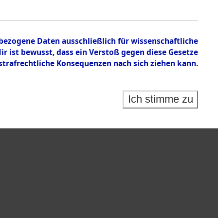
en zu den Orten Taxöldern - Waakirchen.
nbezogene Daten ausschließlich für wissenschaftliche
 ist bewusst, dass ein Verstoß gegen diese Gesetze
rafrechtliche Konsequenzen nach sich ziehen kann.
Ich stimme zu