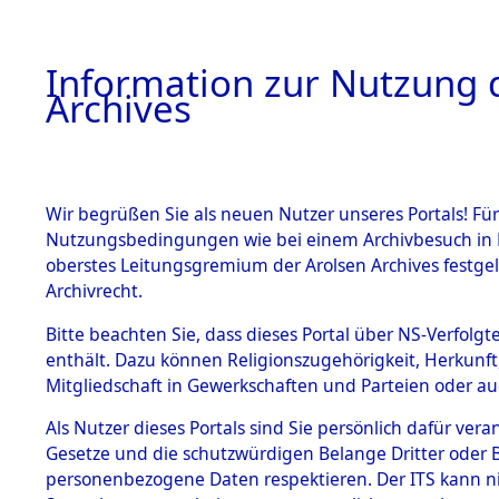
Information zur Nutzung d
Archives
HOME
BESTANDSBESCHREIBUNG
ARCHIVAL
Wir begrüßen Sie als neuen Nutzer unseres Portals! Für
Nutzungsbedingungen wie bei einem Archivbesuch in B
oberstes Leitungsgremium der Arolsen Archives festg
Archivrecht.
BESTÄNDE
Bitte beachten Sie, dass dieses Portal über NS-Verfolgte
Ermittlung
enthält. Dazu können Religionszugehörigkeit, Herkunf
Mitgliedschaft in Gewerkschaften und Parteien oder auc
1.
Taxöldern 
Inhaftierungsdoku
mente
Als Nutzer dieses Portals sind Sie persönlich dafür vera
(84605872
Gesetze und die schutzwürdigen Belange Dritter oder B
5. Verschiedenes
personenbezogene Daten respektieren. Der ITS kann nic
5.3