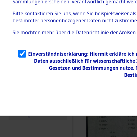
Sammlungen erscheinen, verantwortlich gemacht wer
Todesmärsche
5.3.1 Alliierte
Bitte
kontaktieren
Sie uns, wenn Sie beispielsweiser al
Erhebungen
bestimmter personenbezogener Daten nicht zustimme
zu
Todesmärsch
en
Sie möchten mehr über die Datenrichtlinie der Arolsen
5.3.2
Versuchte
Identifizierun
Einverständniserklärung: Hiermit erkläre ich
g
Daten ausschließlich für wissenschaftlich
5.3.3
Todesmärsch
Gesetzen und Bestimmungen nutze. Mi
e /
Best
Identifikation
unbekannter
Toter
5.3.5
Grabermittlu
ng /
Friedhofsplän
e